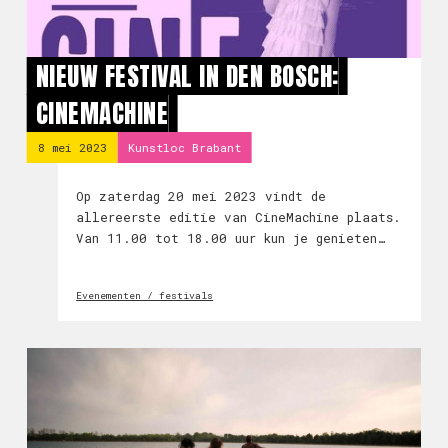
NIEUW FESTIVAL IN DEN BOSCH:
CINEMACHINE
8 mei 2023
Kunstloc Brabant
Op zaterdag 20 mei 2023 vindt de
allereerste editie van CineMachine plaats.
Van 11.00 tot 18.00 uur kun je genieten
van een dag vol korte docu’s en
onverwachte performances. CineMachine
Evenementen / festivals
biedt een nieuw podium voor opmerkelijk
talent.