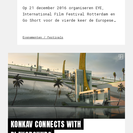
Op 21 december 2016 organiseren EYE,
International Film Festival Rotterdam en
Go Short voor de vierde keer de Europese
Dag van de Korte Film op de kortste dag
van het jaar! Veel aanstormend filmtalent
Evenementen / festivals
zie je hier als eerste. Dit jaar ligt de
focus va
KONKAV CONNECTS WITH