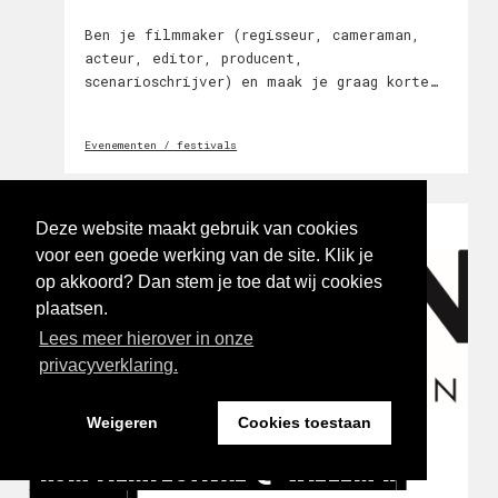
Ben je filmmaker (regisseur, cameraman,
acteur, editor, producent,
scenarioschrijver) en maak je graag korte
films samen met andere makers? Van 10 t/m
14 augustus vindt het One Week Filmproject
Evenementen / festivals
plaats in Den Bosch.
Deze website maakt gebruik van cookies
voor een goede werking van de site. Klik je
op akkoord? Dan stem je toe dat wij cookies
plaatsen.
Lees meer hierover in onze
privacyverklaring.
Weigeren
Cookies toestaan
KOM FILMFESTIVAL @ WILLEM II