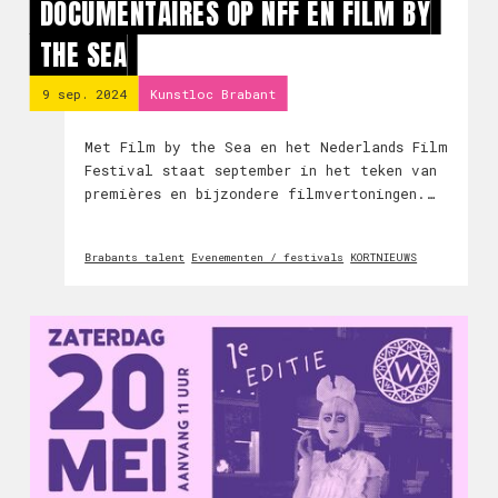
DOCUMENTAIRES OP NFF EN FILM BY
THE SEA
9 sep. 2024
Kunstloc Brabant
Met Film by the Sea en het Nederlands Film
Festival staat september in het teken van
premières en bijzondere filmvertoningen.
Ook het Brabantse NEWTON film viert de
première van drie bijzondere
Brabants talent
Evenementen / festivals
KORTNIEUWS
documentaires. Beleef de surrealistische
wereld van de R