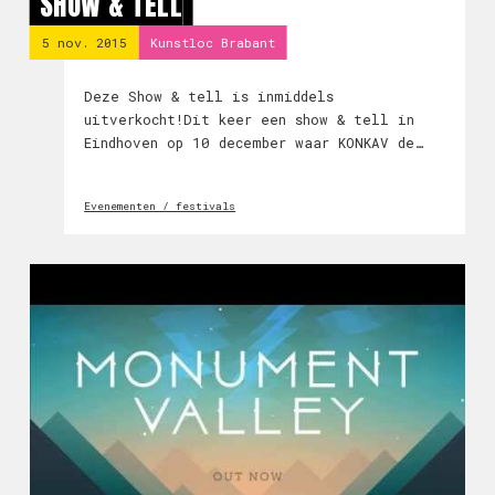
SHOW & TELL
5 nov. 2015
Kunstloc Brabant
Deze Show & tell is inmiddels
uitverkocht!Dit keer een show & tell in
Eindhoven op 10 december waar KONKAV de
tofste bedrijven vraagt om met jou in
gesprek te gaan.
Evenementen / festivals