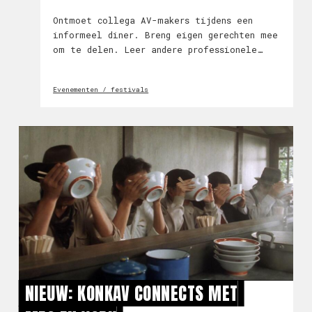
Ontmoet collega AV-makers tijdens een
informeel diner. Breng eigen gerechten mee
om te delen. Leer andere professionele
makers en hun werk kennen. Deel ervaringen,
doe inspiratie op en maak kennis voor
Evenementen / festivals
mogelijke samenwerkingen. Elk seizoen is
KONKAV
NIEUW: KONKAV CONNECTS MET