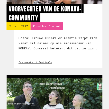
VOORVECHTER VAN DE KONKAV-
COMMUNITY
2 okt. 2017
Kunstloc Brabant
Hoera! Trouwe KONKAV'er Arantja werpt zich
vanaf dit najaar op als ambassadeur van
KONKAV. Concreet betekent dit dat ze zich
samen met ons in zal zetten om de eigen
community, ook offline, te versterken.
Evenementen / festivals
Waarom? Ze vertelt het zelf.