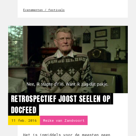
en we zijn trots de eerste sprekers bekend
Evenementen / festivals
te kunnen maken.
RETROSPECTIEF JOOST SEELEN OP
DOCFEED
11 feb. 2016
Meike van Zandvoort
Het is inmiddels voor de meesten geen