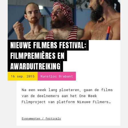
NIEUWE FILMERS FESTIVAL:
FILMPREMIÈRES EN
AWARDUITREIKING
16 sep. 2015
Kunstloc Brabant
Na een week lang ploeteren, gaan de films
van de deelnemers aan het One Week
Filmproject van platform Nieuwe Filmers
deze vrijdag in première! Tijdens het
Nieuwe Filmers Festival in Theater aan de
Evenementen / festivals
Parade te Den Bosch.