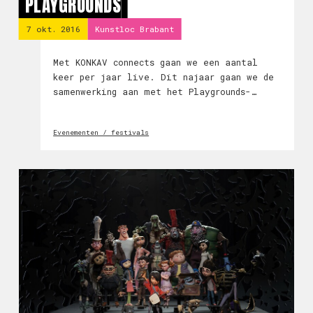
PLAYGROUNDS
7 okt. 2016
Kunstloc Brabant
Met KONKAV connects gaan we een aantal
keer per jaar live. Dit najaar gaan we de
samenwerking aan met het Playgrounds-
festival, en organiseren we tijdens de
festivaldagen in Breda een aantal
Evenementen / festivals
evenementen speciaal voor professionals
uit de av-sector.&n