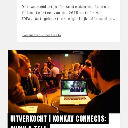
Dit weekend zijn in Amsterdam de laatste
films te zien van de 2015 editie van
IDFA. Wat gebeurt er eigenlijk allemaal op
zo’n festival buiten de ogen van het
publiek? Filmprogrammeur Meike van
Evenementen / festivals
Zandvoort bezocht Docs for Sale.
UITVERKOCHT | KONKAV CONNECTS: