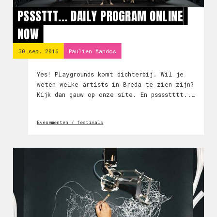
PSSSTTT... DAILY PROGRAM ONLINE
NOW
30 sep. 2016
Paulien Mandos
Yes! Playgrounds komt dichterbij. Wil je
weten welke artists in Breda te zien zijn?
Kijk dan gauw op onze site. En psssstttt...
LAIKA en Tippett Studio reizen ook af naar
het zuiden...www.playgroundsfestival.nl
Evenementen / festivals