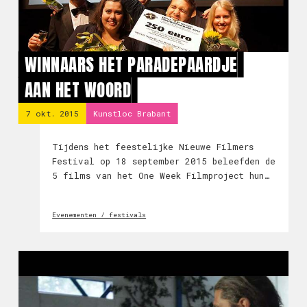
WINNAARS HET PARADEPAARDJE
AAN HET WOORD
7 okt. 2015
Kunstloc Brabant
Tijdens het feestelijke Nieuwe Filmers
Festival op 18 september 2015 beleefden de
5 films van het One Week Filmproject hun
premières en werd de award Het
Paradepaardje uitgereikt. And the winner
Evenementen / festivals
was ….