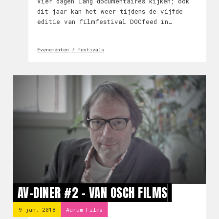
Vier dagen lang documentaires kijken; ook
dit jaar kan het weer tijdens de vijfde
editie van filmfestival DOCfeed in
Eindhoven. Het festival toont een
bijzondere selectie van de meest recente
Evenementen / festivals
oogst en prikkelende documentaires die
verrijkend zijn. Bi
AV-DINER #2 - VAN OSCH FILMS
9 jan. 2018
Aurum Films