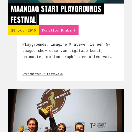
MAANDAG START PLAYGROUNDS
FESTIVAL
28 okt. 2015
Kunstloc Brabant
Playgrounds, Imagine Whatever is een 5-
daagse show case van digitale kunst,
animatie, motion graphics en alles wat
daarbij komt kijken. En vindt plaats van 2
tot en met 6 nov in Breda en Amsterdam.
Evenementen / festivals