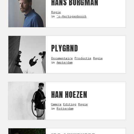
HANS BORGMAN
Regie
in
's-Hertogenbosch
PLYGRND
Documentaire
Productie
Regie
in
Amsterdam
HAN HOEZEN
Camera
Editing
Regie
in
Rotterdam