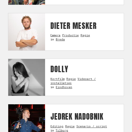
DIETER MESKER
Camera
Productie
Regie
in
Breda
DOLLY
Kortfilm
Regie
Videoart /
installaties
in
Eindhoven
JEDREK NADOBNIK
Editing
Regie
Scenario / script
in
Tilburg