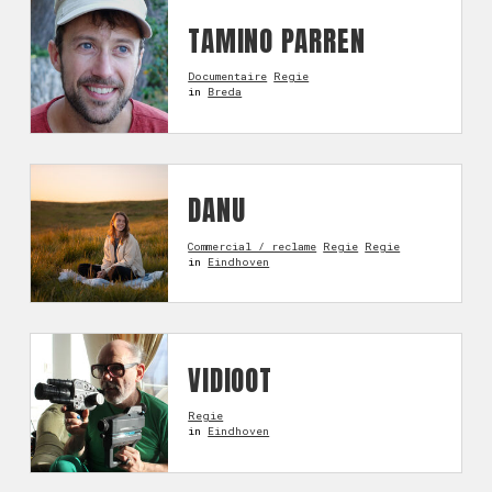
TAMINO PARREN
Documentaire
Regie
in
Breda
DANU
Commercial / reclame
Regie
Regie
in
Eindhoven
VIDIOOT
Regie
in
Eindhoven