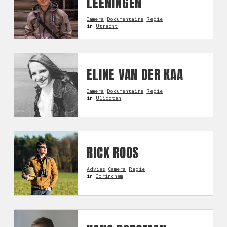
LEENINGEN
Camera
Documentaire
Regie
in
Utrecht
ELINE VAN DER KAA
Camera
Documentaire
Regie
in
Ulicoten
RICK ROOS
Advies
Camera
Regie
in
Gorinchem