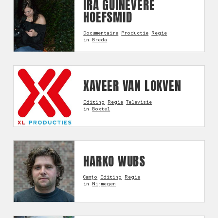
IRA GUINEVERE
HOEFSMID
Documentaire
Productie
Regie
in
Breda
XAVEER VAN LOKVEN
Editing
Regie
Televisie
in
Boxtel
HARKO WUBS
Camjo
Editing
Regie
in
Nijmegen