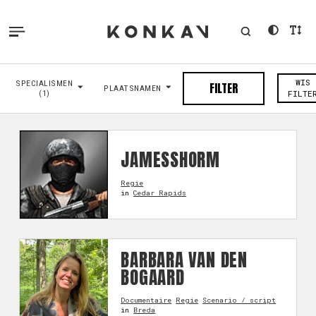
WIS
SPECIALISMEN
FILTER
PLAATSNAMEN
(1)
FILTE
JAMESSHORM
Regie
in
Cedar Rapids
BARBARA VAN DEN
BOGAARD
Documentaire
Regie
Scenario / script
in
Breda