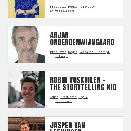
Productie
Regie
Televisie
in
Oostelbeers
ARJAN
ONDERDENWIJNGAARD
Productie
Regie
Scenario / script
in
Tilburg
ROBIN VOSKUILEN -
THE STORYTELLING KID
Camjo
Productie
Regie
in
Eindhoven
JASPER VAN