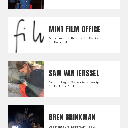
MINT FILM OFFICE
Documentaire
Productie
Regie
in
Rotterdam
SAM VAN IERSSEL
Camera
Regie
Scenario / script
in
Beek en Donk
BREN BRINKMAN
Documentaire
Kortfilm
Regie