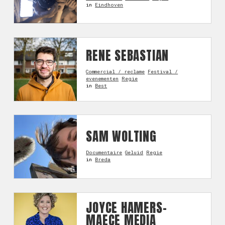
in
Eindhoven
RENE SEBASTIAN
Commercial / reclame
Festival /
evenementen
Regie
in
Best
SAM WOLTING
Documentaire
Geluid
Regie
in
Breda
JOYCE HAMERS-
MAECE MEDIA