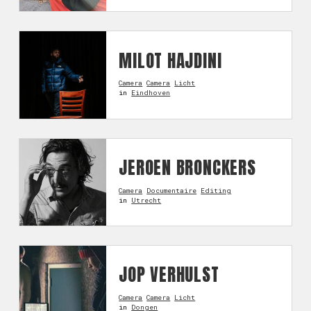
MILOT HAJDINI
Camera
Camera
Licht
in
Eindhoven
JEROEN BRONCKERS
Camera
Documentaire
Editing
in
Utrecht
JOP VERHULST
Camera
Camera
Licht
in
Dongen