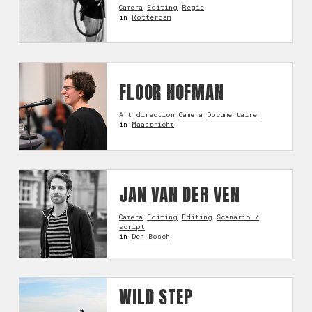
Camera
Editing
Regie
in
Rotterdam
FLOOR HOFMAN
Art direction
Camera
Documentaire
in
Maastricht
JAN VAN DER VEN
Camera
Editing
Editing
Scenario /
script
in
Den Bosch
WILD STEP