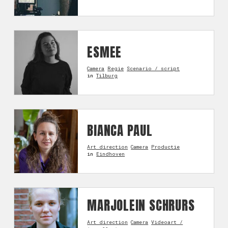
ESMEE
Camera
Regie
Scenario / script
in
Tilburg
BIANCA PAUL
Art direction
Camera
Productie
in
Eindhoven
MARJOLEIN SCHRURS
Art direction
Camera
Videoart /