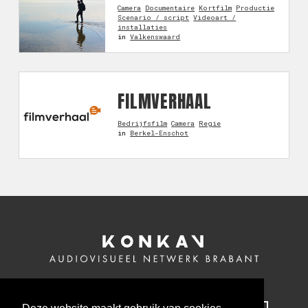
Camera
Documentaire
Kortfilm
Productie
Scenario / script
Videoart /
installaties
in
Valkenswaard
FILMVERHAAL
Bedrijfsfilm
Camera
Regie
in
Berkel-Enschot