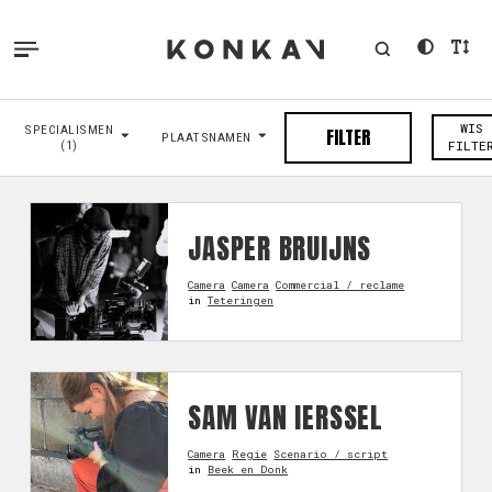
WIS
SPECIALISMEN
FILTER
PLAATSNAMEN
(1)
FILTE
JASPER BRUIJNS
Camera
Camera
Commercial / reclame
in
Teteringen
SAM VAN IERSSEL
Camera
Regie
Scenario / script
in
Beek en Donk