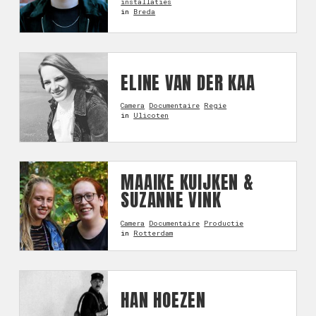
installaties
in
Breda
ELINE VAN DER KAA
Camera
Documentaire
Regie
in
Ulicoten
MAAIKE KUIJKEN &
SUZANNE VINK
Camera
Documentaire
Productie
in
Rotterdam
HAN HOEZEN