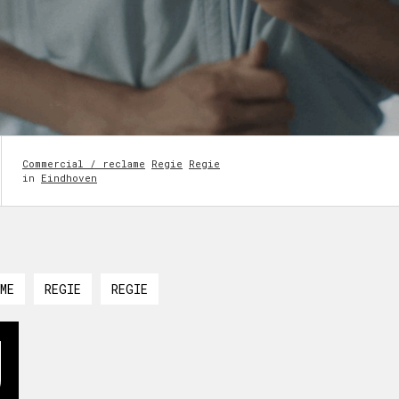
Commercial / reclame
Regie
Regie
in
Eindhoven
ME
REGIE
REGIE
U