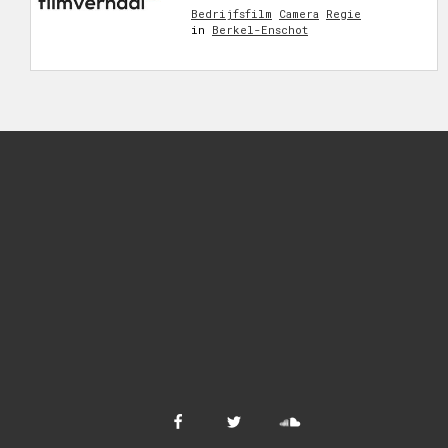
Bedrijfsfilm
Camera
Regie
in
Berkel-Enschot