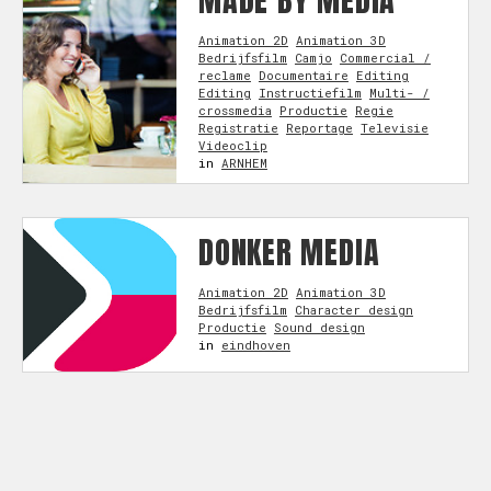
MADE BY MEDIA
Animation 2D
Animation 3D
Bedrijfsfilm
Camjo
Commercial /
reclame
Documentaire
Editing
Editing
Instructiefilm
Multi- /
crossmedia
Productie
Regie
Registratie
Reportage
Televisie
Videoclip
in
ARNHEM
DONKER MEDIA
Animation 2D
Animation 3D
Bedrijfsfilm
Character design
Productie
Sound design
in
eindhoven