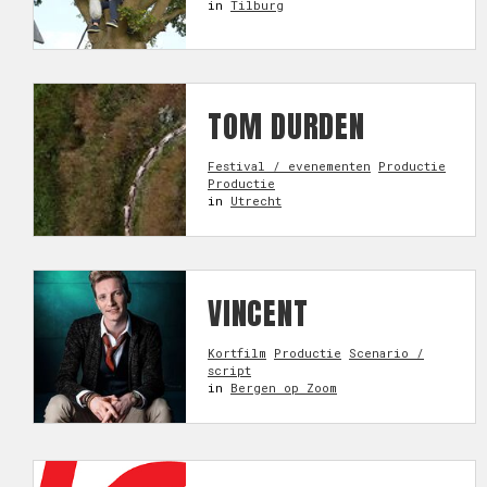
in
Tilburg
TOM DURDEN
Festival / evenementen
Productie
Productie
in
Utrecht
VINCENT
Kortfilm
Productie
Scenario /
script
in
Bergen op Zoom