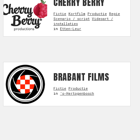
CHERRY BERRY
Fictie
Kortfilm
Productie
Regie
Scenario / script
Videoart /
installaties
in
Etten-Leur
BRABANT FILMS
Fictie
Productie
in
's-Hertogenbosch