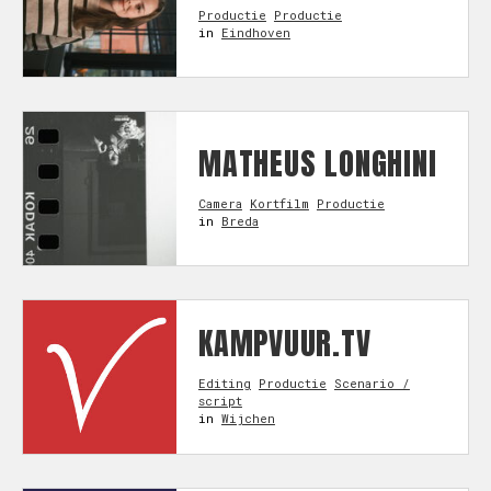
Productie
Productie
in
Eindhoven
MATHEUS LONGHINI
Camera
Kortfilm
Productie
in
Breda
KAMPVUUR.TV
Editing
Productie
Scenario /
script
in
Wijchen