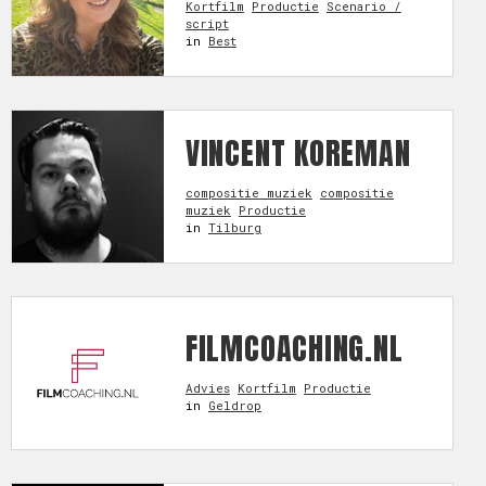
Kortfilm
Productie
Scenario /
script
in
Best
VINCENT KOREMAN
compositie muziek
compositie
muziek
Productie
in
Tilburg
FILMCOACHING.NL
Advies
Kortfilm
Productie
in
Geldrop