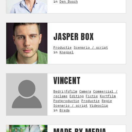
in
Den Bosch
JASPER BOX
Productie
Scenario / script
in
Knegsel
VINCENT
Bedrijfsfilm
Camera
Commercial /
reclame
Editing
Fictie
Kortfilm
Postproductie
Productie
Regie
Scenario / script
Videoclip
in
Breda