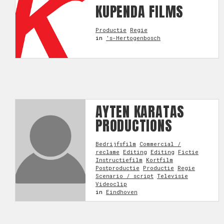
KUPENDA FILMS
Productie
Regie
in
's-Hertogenbosch
AYTEN KARATAS
PRODUCTIONS
Bedrijfsfilm
Commercial /
reclame
Editing
Editing
Fictie
Instructiefilm
Kortfilm
Postproductie
Productie
Regie
Scenario / script
Televisie
Videoclip
in
Eindhoven