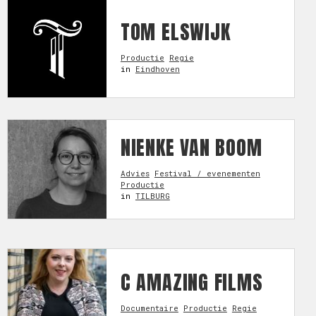
TOM ELSWIJK
Productie
Regie
in
Eindhoven
NIENKE VAN BOOM
Advies
Festival / evenementen
Productie
in
TILBURG
C AMAZING FILMS
Documentaire
Productie
Regie