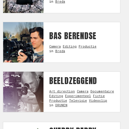
in
Breda
BAS BERENDSE
Camera
Editing
Productie
in
Breda
BEELDZEGGEND
Art direction
Camera
Documentaire
Editing
Experimenteel
Fictie
Productie
Televisie
Videoclip
in
DRUNEN