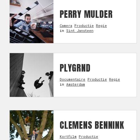
PERRY MULDER
Camera
Productie
Regie
in
Sint Jansteen
PLYGRND
Documentaire
Productie
Regie
in
Amsterdam
CLEMENS BENNINK
Kortfilm
Productie