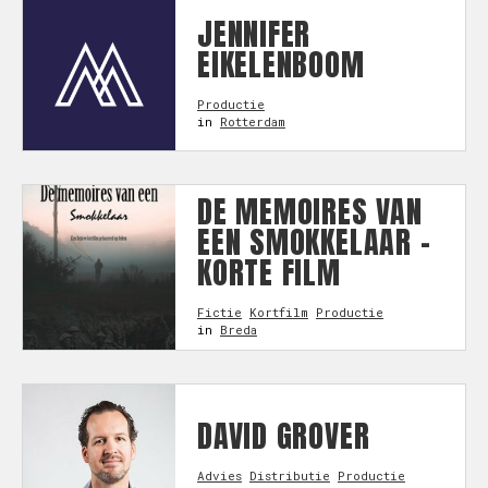
JENNIFER
EIKELENBOOM
Productie
in
Rotterdam
DE MEMOIRES VAN
EEN SMOKKELAAR -
KORTE FILM
Fictie
Kortfilm
Productie
in
Breda
DAVID GROVER
Advies
Distributie
Productie