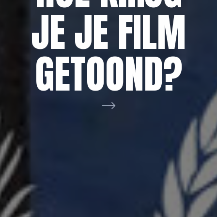
AAN VOOR
NETWERK
JE JE FILM
DE
BRABANT
GETOOND?
FILMHELPDE