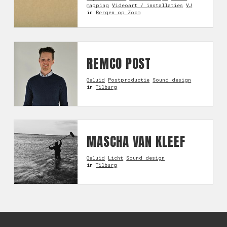
mapping
Videoart / installaties
VJ
in
Bergen op Zoom
REMCO POST
Geluid
Postproductie
Sound design
in
Tilburg
MASCHA VAN KLEEF
Geluid
Licht
Sound design
in
Tilburg