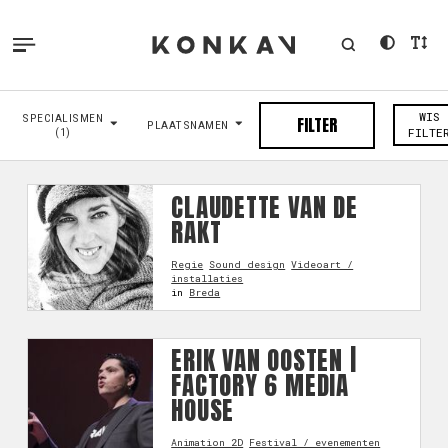
WIS
SPECIALISMEN
FILTER
PLAATSNAMEN
(1)
FILTE
CLAUDETTE VAN DE
RAKT
Regie
Sound design
Videoart /
installaties
in
Breda
ERIK VAN OOSTEN |
FACTORY 6 MEDIA
HOUSE
Animation 2D
Festival / evenementen