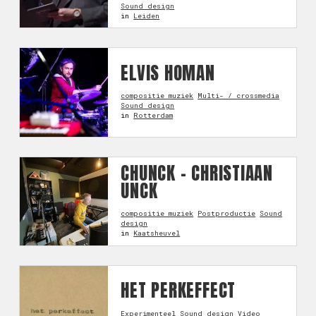
Sound design
in
Leiden
ELVIS HOMAN
compositie muziek
Multi- / crossmedia
Sound design
in
Rotterdam
CHUNCK - CHRISTIAAN
UNCK
compositie muziek
Postproductie
Sound
design
in
Kaatsheuvel
HET PERKEFFECT
Experimenteel
Sound design
Video