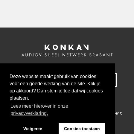
Deze website maakt gebruik van cookies
MELD JE NU AAN VOOR ONZE NIEUWSBRIEF
voor een goede werking van de site. Klik je
op akkoord? Dan stem je toe dat wij cookies
plaatsen.
Lees meer hierover in onze
Colofon
Algemene voorwaarden
Privacy statement
privacyverklaring.
WEBSITE BY THE CRE8ION.LAB
Weigeren
Cookies toestaan