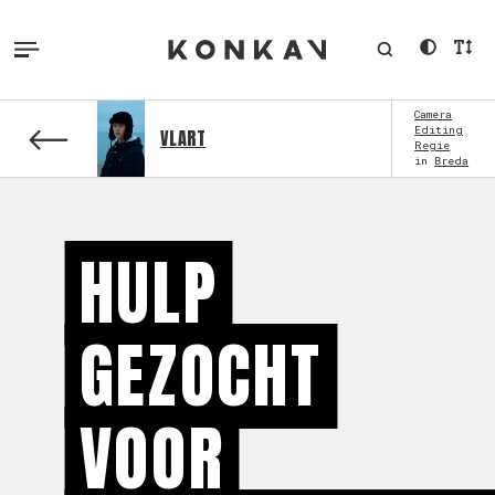
Camera
Editing
VLART
Regie
in
Breda
HULP
GEZOCHT
VOOR