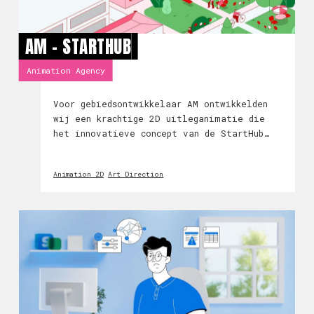
AM - STARTHUB
Animation Agency
Voor gebiedsontwikkelaar AM ontwikkelden
wij een krachtige 2D uitleganimatie die
het innovatieve concept van de StartHub
tot leven brengt. Deze mobiliteitshub is
geen standaard parkeergarage, maar een
Animation 2D
Art Direction
dynamische plek waar deelmobiliteit,
ontmoeten en