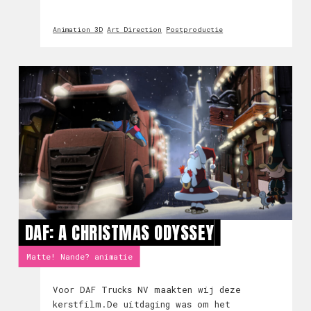
animaties die de aandacht zullen trekken
van de bezoeker op de website. o creëren
Animation 3D
Art Direction
Postproductie
we een eerste indruk die blijft hangen.Wat
vinden
DAF: A CHRISTMAS ODYSSEY
Matte! Nande? animatie
Voor DAF Trucks NV maakten wij deze
kerstfilm.De uitdaging was om het