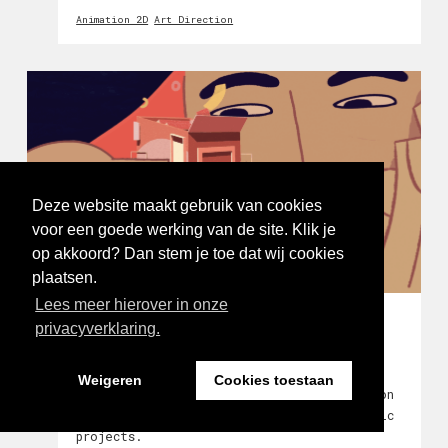
het mogelijk om opgewekte energie volledig
Animation 2D
Art Direction
automatisch te verdelen naar verbruikers
di
Deze website maakt gebruik van cookies
voor een goede werking van de site. Klik je
op akkoord? Dan stem je toe dat wij cookies
plaatsen.
JEILUSTRA SHOWREEL
Lees meer hierover in onze
privacyverklaring.
Juliana Erazo
Weigeren
Cookies toestaan
2D animation, art direction, illustration
and animation for commercial and artistic
projects.