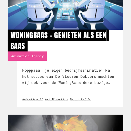
WONINGBAAS - GENIETEN ALS EEN
BAAS
Animation Agency
Hopppaaa, je eigen bedrijfsanimatie! Na
het succes van De Vloeren Dokters mochten
wij ook voor de WoningBaas deze bazige
animatie maken.🪐 🛰WoningBaas doet alles
voor de verbazing en gaat tijdens de
Animation 2D
Art Direction
Bedrijfsfilm
afbouw van nieuwbouwingangen voor 100%
tevredenhei