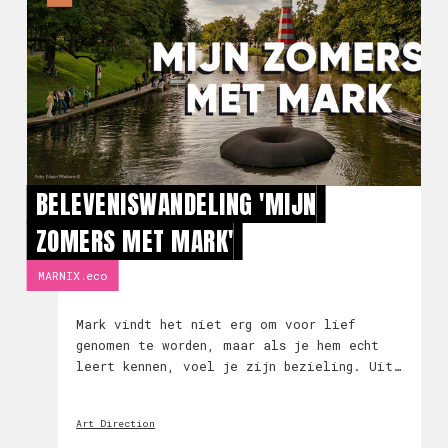
BELEVENISWANDELING 'MIJN
ZOMERS MET MARK'
MARNIX.eco
Mark vindt het niet erg om voor lief
genomen te worden, maar als je hem echt
leert kennen, voel je zijn bezieling. Uit
een mysterieuze drijvende mond laat ‘De
stem van de Mark’ zich horen. Samen volgen
Art Direction
we als een moderne ‘Rattenvanger van