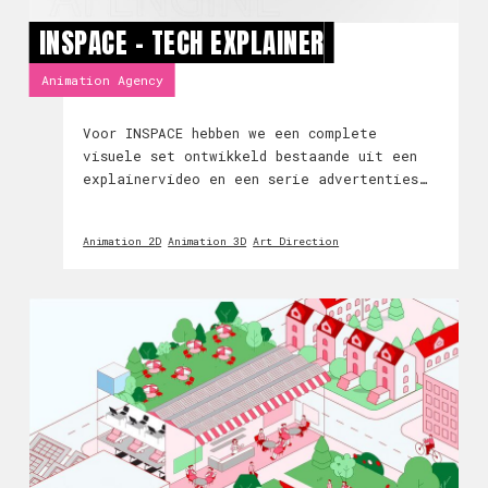
INSPACE - TECH EXPLAINER
Animation Agency
Voor INSPACE hebben we een complete
visuele set ontwikkeld bestaande uit een
explainervideo en een serie advertenties
voor social en performance campagnes. De
uitdaging was om een complex AI platform
Animation 2D
Animation 3D
Art Direction
helder uit te leggen en tegelijkertijd
visuele as