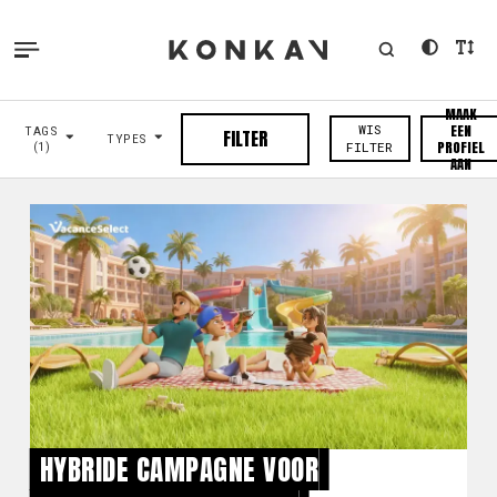
MAAK
EEN
WIS
TAGS
FILTER
TYPES
PROFIEL
(1)
FILTER
AAN
HYBRIDE CAMPAGNE VOOR