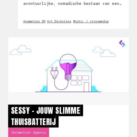
avontuurlijke, nomadische bestaan van een
vrachtwagenchauffeur te combineren met de
emoties van het ver weg van je familie
Animation 2D
Art Direction
Multi- / crossmedia
thuis zijn tijdens de feestdagen, plus de
magische verbee
SESSY - JOUW SLIMME
THUISBATTERIJ
Animation Agency