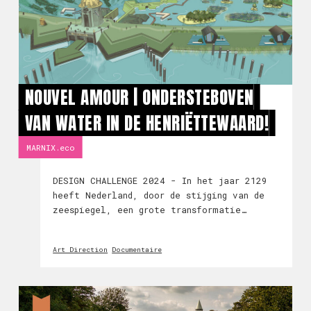
NOUVEL AMOUR | ONDERSTEBOVEN
VAN WATER IN DE HENRIËTTEWAARD!
MARNIX.eco
DESIGN CHALLENGE 2024 - In het jaar 2129
heeft Nederland, door de stijging van de
zeespiegel, een grote transformatie
ondergaan, resulterend in de vorming van de
WaterRandStad, een metropool in Noord-
Art Direction
Documentaire
Brabant. In dit innovatieve ontwerp vormen
histori