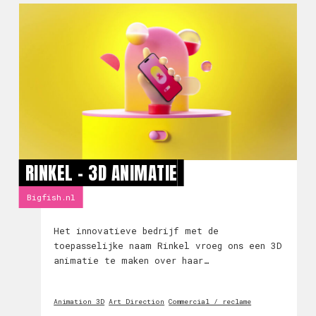
RINKEL - 3D ANIMATIE
Bigfish.nl
Het innovatieve bedrijf met de
toepasselijke naam Rinkel vroeg ons een 3D
animatie te maken over haar
dienstverlening. Het eindresultaat is fris
en kleurrijk en is in co-creatie ontwikkeld
Animation 3D
Art Direction
Commercial / reclame
met Rinkel samen. Naar deze animatie