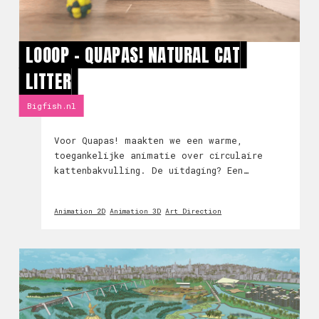
LOOOP - QUAPAS! NATURAL CAT
LITTER
Bigfish.nl
Voor Quapas! maakten we een warme,
toegankelijke animatie over circulaire
kattenbakvulling. De uitdaging? Een
functioneel product uitleggen aan inkopers
en tegelijk het hart van kattenliefhebbers
Animation 2D
Animation 3D
Art Direction
raken. We ontwikkelden een helder verhaal
en een zacht