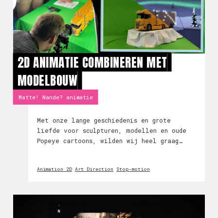
2D ANIMATIE COMBINEREN MET
MODELBOUW
Matte! Nande? animatie
Met onze lange geschiedenis en grote
liefde voor sculpturen, modellen en oude
Popeye cartoons, wilden wij heel graag
fysieke elementen combineren met
traditionele animatie voor een Kerstfilm
Animation 2D
Art Direction
Stop-motion
in opdracht van DAF Trucks NV. Hier is een
klein kijkje ach