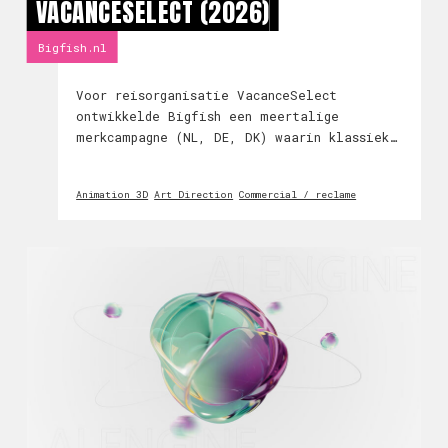
VACANCESELECT (2026)
Bigfish.nl
Voor reisorganisatie VacanceSelect
ontwikkelde Bigfish een meertalige
merkcampagne (NL, DE, DK) waarin klassiek
animatiewerk en generatieve tools elkaar
aanvullen. De personages tekenden en
Animation 3D
Art Direction
Commercial / reclame
bewogen we zelf, zodat ze in elke shot
herkenbaar bleven; de