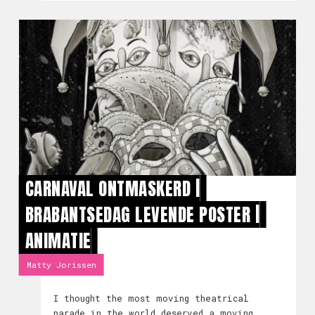
Hamelen’ de
CARNAVAL ONTMASKERD |
BRABANTSEDAG LEVENDE POSTER |
ANIMATIE
Matty Jorissen
I thought the most moving theatrical
parade in the world deserved a moving