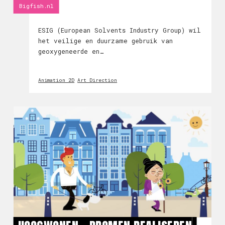
Bigfish.nl
ESIG (European Solvents Industry Group) wil
het veilige en duurzame gebruik van
geoxygeneerde en
koolwaterstofoplosmiddelen in Europa
bevorderen.Waarom zijn oplosmiddelen
Animation 2D
Art Direction
nodig? Voor ESIG hebben we een aantal
video's gemaakt voor elke branche!