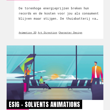
De torenhoge energieprijzen breken hun
records en de kosten voor jou als consument
blijven maar stijgen. De thuisbatterij van
Sessy biedt de oplossing! 🌱In de
thuisbatterij van Sessy sla je zelf
Animation 2D
Art Direction
Character Design
opgewekte groene energie op die je niet
direct nodig h
ESIG – SOLVENTS ANIMATIONS