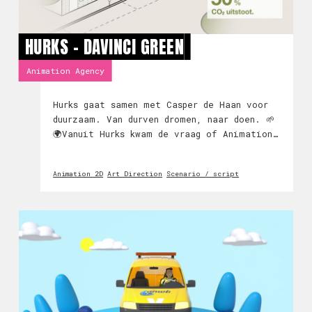
HURKS - DAVINCI GREEN
Animation Agency
Hurks gaat samen met Casper de Haan voor
duurzaam. Van durven dromen, naar doen. 🌱
🌍Vanuit Hurks kwam de vraag of Animation
Agency het nieuwe
duurzaamheidsconcept "DaVinci Green" uit
Animation 2D
Art Direction
Scenario / script
kon leggen in een pakkende explainer. 🤝
Mission accomplised, al ze