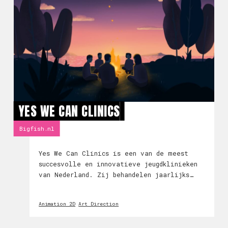
YES WE CAN CLINICS
Bigfish.nl
Yes We Can Clinics is een van de meest
succesvolle en innovatieve jeugdklinieken
van Nederland. Zij behandelen jaarlijks
honderden jongeren van 13 t/m 27 jaar met
psychische problemen. Als niets meer werkt
Animation 2D
Art Direction
is de kliniek hun laatste redmiddel.