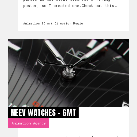
poster, so I created one.Check out this
animated poster for the 66th
Brabantsedag!Brabantsedag is a really
Animation 3D
Art Direction
Regie
unique and cool way of storytelling using
theatrical parade floats.
NEEV WATCHES - GMT
Animation Agency