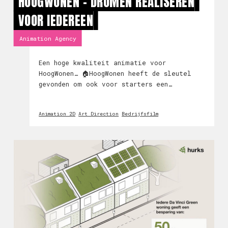
HOOGWONEN - DROMEN REALISEREN
VOOR IEDEREEN
Animation Agency
Een hoge kwaliteit animatie voor
HoogWonen… 🏠HoogWonen heeft de sleutel
gevonden om ook voor starters een
betaalbare woning te vinden in Amsterdam.
Aan ons de vraag of we de boodschap van
Animation 2D
Art Direction
Bedrijfsfilm
HoogWonen konden vertalen naar een
animatie. Natuurlijk kunne