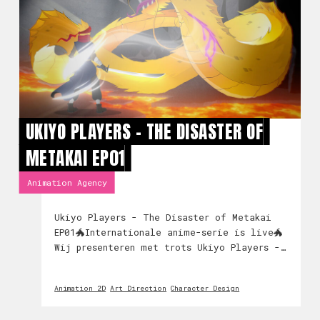
UKIYO PLAYERS - THE DISASTER OF
METAKAI EP01
Animation Agency
Ukiyo Players - The Disaster of Metakai
EP01🐲Internationale anime-serie is live🐲
Wij presenteren met trots Ukiyo Players -
The Disaster of Metakai EP01! Maak kennis
met de wereld van Metakai en haar bewoners
Animation 2D
Art Direction
Character Design
✨ Check de animatie!