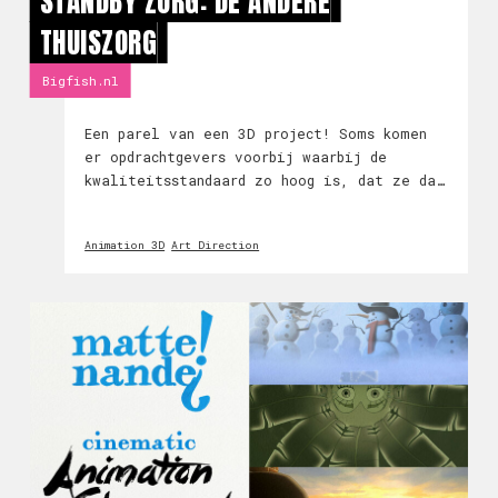
STANDBY ZORG: DE ANDERE
THUISZORG
Bigfish.nl
Een parel van een 3D project! Soms komen
er opdrachtgevers voorbij waarbij de
kwaliteitsstandaard zo hoog is, dat ze dat
ook terug willen zien in hun communicatie
en content. Dit is zonder twijfel bij
Animation 3D
Art Direction
Standby Zorg het geval. Wij hebben in co-
creatie