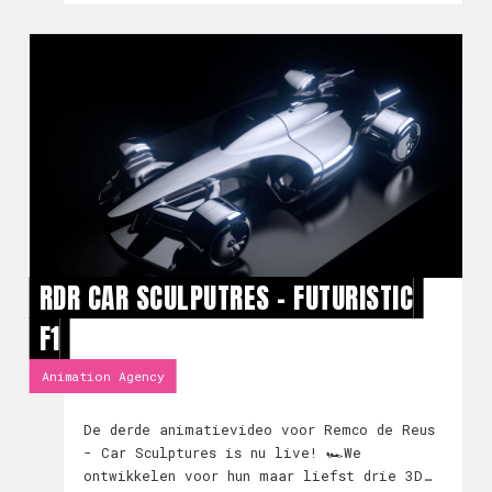
blíj́f je gewoon kijken.
RDR CAR SCULPUTRES - FUTURISTIC
F1
Animation Agency
De derde animatievideo voor Remco de Reus
- Car Sculptures is nu live! 🏎️We
ontwikkelen voor hun maar liefst drie 3D