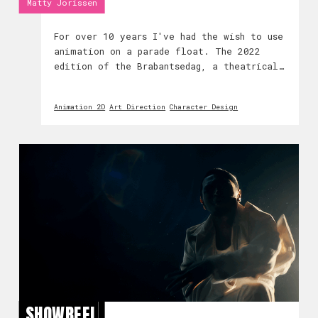
Matty Jorissen
For over 10 years I've had the wish to use
animation on a parade float. The 2022
edition of the Brabantsedag, a theatrical
parade of floats in the Netherlands,
finally presented the perfect use. Our
Animation 2D
Art Direction
Character Design
theme for that year focused on the
colorful fantasy
SHOWREEL