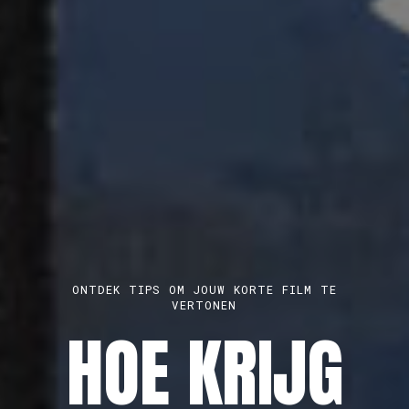
BROET, KONKAV EN PLAYGROUNDS ZITTEN
PARAAT VOOR EEN 1-OP-1-GESPREK
MELD JE
ONTDEK TIPS OM JOUW KORTE FILM TE
MAAK EEN GRATIS PROFIEL AAN
VERTONEN
AUDIOVISUEE
HOE KRIJG