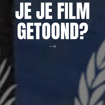
AAN VOOR
NETWERK
JE JE FILM
DE
BRABANT
GETOOND?
FILMHELPDE