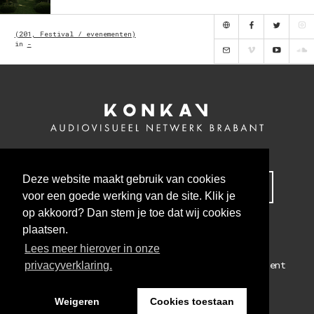
(201, Festival / evenementen)
in
-
Deze website maakt gebruik van cookies
MELD JE NU AAN VOOR ONZE NIEUWSBRIEF
voor een goede werking van de site. Klik je
op akkoord? Dan stem je toe dat wij cookies
plaatsen.
Lees meer hierover in onze
Colofon
Algemene voorwaarden
Privacy statement
privacyverklaring.
WEBSITE BY THE CRE8ION.LAB
Weigeren
Cookies toestaan