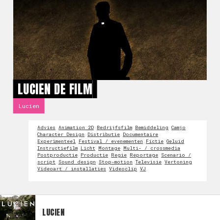
LUCIEN DE FILM
Lucien
Advies
Animation 2D
Bedrijfsfilm
Bemiddeling
Camjo
Character Design
Distributie
Documentaire
Experimenteel
Festival / evenementen
Fictie
Geluid
Instructiefilm
Licht
Montage
Multi- / crossmedia
Postproductie
Productie
Regie
Reportage
Scenario /
script
Sound design
Stop-motion
Televisie
Vertoning
Videoart / installaties
Videoclip
VJ
LUCIEN