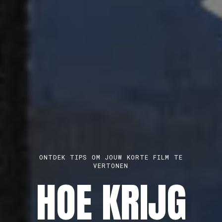
BROET, KONKAV EN PLAYGROUNDS ZITTEN
PARAAT VOOR EEN 1-OP-1-GESPREK
MELD JE
ONTDEK TIPS OM JOUW KORTE FILM TE
MAAK EEN GRATIS PROFIEL AAN
VERTONEN
AUDIOVISUEE
HOE KRIJG