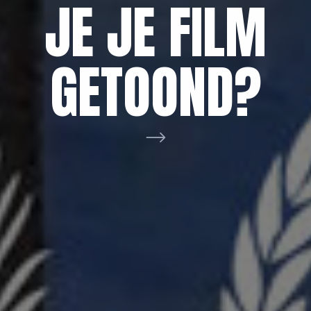
AAN VOOR
NETWERK
JE JE FILM
DE
BRABANT
GETOOND?
FILMHELPDE