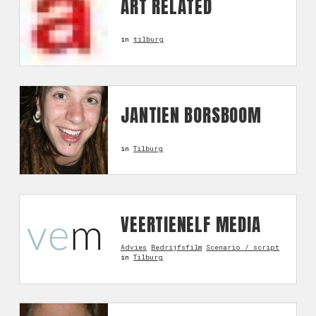
ART RELATED
in
tilburg
JANTIEN BORSBOOM
in
Tilburg
VEERTIENELF MEDIA
Advies
Bedrijfsfilm
Scenario / script
in
Tilburg