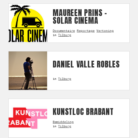
MAUREEN PRINS -
SOLAR CINEMA
Documentaire
Reportage
Vertoning
in
Tilburg
DANIEL VALLE ROBLES
in
Tilburg
KUNSTLOC BRABANT
Bemiddeling
in
Tilburg