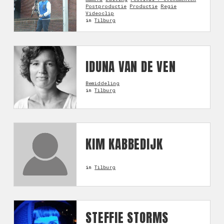
Postproductie
Productie
Regie
Videoclip
in
Tilburg
IDUNA VAN DE VEN
Bemiddeling
in
Tilburg
KIM KABBEDIJK
in
Tilburg
STEFFIE STORMS