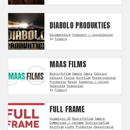
DIABOLO PRODUKTIES
Documentaire
Videoart / installaties
in
Tilburg
MAAS FILMS
Bedrijfsfilm
Camera
Camjo
Editing
Editing
Fictie
Kortfilm
Postproductie
Productie
Regie
Scenario / script
Televisie
Videoclip
in
Tilburg
FULL FRAME
Animation 2D
Bedrijfsfilm
Camera
Commercial / reclame
Instructiefilm
Kortfilm
Licht
Productie
Registratie