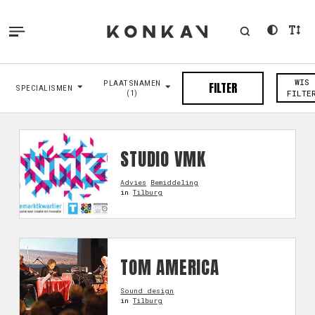
WIS
PLAATSNAMEN
FILTER
SPECIALISMEN
(1)
FILTE
STUDIO VMK
Advies
Bemiddeling
in
Tilburg
TOM AMERICA
Sound design
in
Tilburg