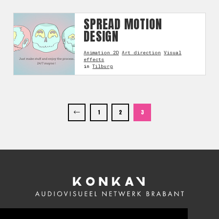
SPREAD MOTION
DESIGN
Animation 2D
Art direction
Visual
effects
in
Tilburg
1
2
3