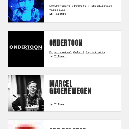
Documentaire
Videoart / installaties
Videoclip
in
Tilburg
ONDERTOON
Experimenteel
Geluid
Registratie
in
Tilburg
MARCEL
GROENEWEGEN
in
Tilburg