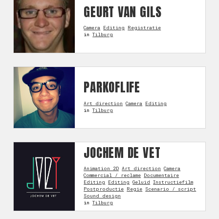
GEURT VAN GILS
Camera
Editing
Registratie
in
Tilburg
PARKOFLIFE
Art direction
Camera
Editing
in
Tilburg
JOCHEM DE VET
Animation 2D
Art direction
Camera
Commercial / reclame
Documentaire
Editing
Editing
Geluid
Instructiefilm
Postproductie
Regie
Scenario / script
Sound design
in
Tilburg