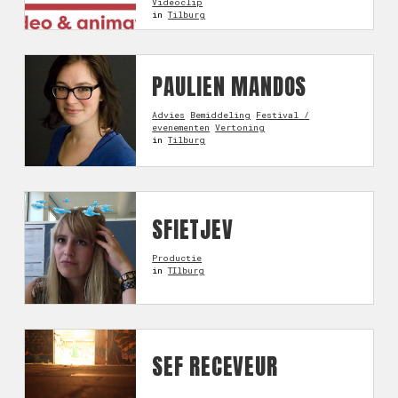
Videoclip
in
Tilburg
PAULIEN MANDOS
Advies
Bemiddeling
Festival /
evenementen
Vertoning
in
Tilburg
SFIETJEV
Productie
in
TIlburg
SEF RECEVEUR