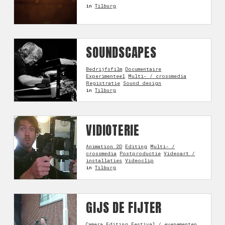
in
Tilburg
SOUNDSCAPES
Bedrijfsfilm
Documentaire
Experimenteel
Multi- / crossmedia
Registratie
Sound design
in
Tilburg
VIDIOTERIE
Animation 2D
Editing
Multi- /
crossmedia
Postproductie
Videoart /
installaties
Videoclip
in
Tilburg
GIJS DE FIJTER
Camera
Editing
Festival / evenementen