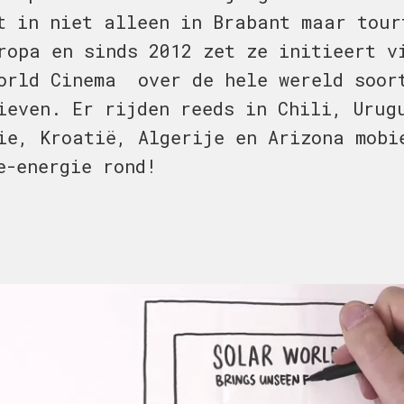
t in niet alleen in Brabant maar tour
ropa en sinds 2012 zet ze initieert v
orld Cinema over de hele wereld soor
ieven. Er rijden reeds in Chili, Urug
e, Kroatië, Algerije en Arizona mobi
e-energie rond!