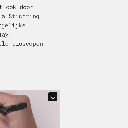
t ook door
ia Stichting
tgelijke
uay,
ele bioscopen