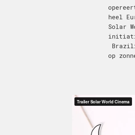
opereer
heel Eu
Solar W
initiat
Brazili
op zonn