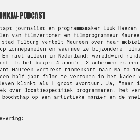
KONKAV-PODCAST
tapt journalist en programmamaker Luuk Heezen 
len van filmvertoner en filmprogrammeur Mauree
 stad Tilburg vertelt Maureen over haar mobie
op zonnepanelen en waarmee ze bijzondere film
 En niet alleen in Nederland; wereldwijd rijd
ond. In het busje: 4 accu's, 3 schermen en een
ant Maureen vertrekt binnenkort naar Malta in
een half jaar films te vertonen in het kader 
leven klinkt als 1 groot avontuur. Ja, "maar 
ek over locatiespecifiek programmeren, het ve
 boodschap op een artistieke manier en de snel
evering: