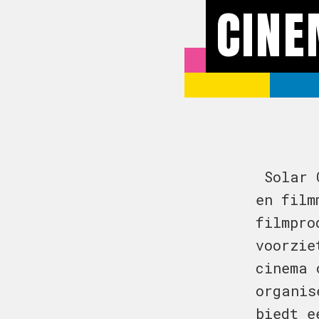
CIN
Solar C
en film
filmpro
voorzie
cinema 
organis
biedt e