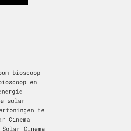
oom bioscoop
bioscoop en
energie
de solar
ertoningen te
ar Cinema
 Solar Cinema