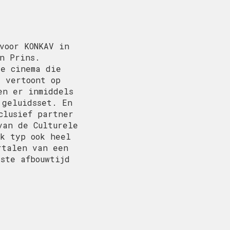
voor KONKAV in
n Prins.
le cinema die
s vertoont op
en er inmiddels
 geluidsset. En
clusief partner
van de Culturele
ik typ ook heel
rtalen van een
ste afbouwtijd