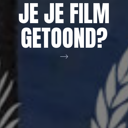
AAN VOOR
NETWERK
JE JE FILM
DE
BRABANT
GETOOND?
FILMHELPDE