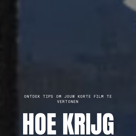
BROET, KONKAV EN PLAYGROUNDS ZITTEN
PARAAT VOOR EEN 1-OP-1-GESPREK
MELD JE
ONTDEK TIPS OM JOUW KORTE FILM TE
MAAK EEN GRATIS PROFIEL AAN
VERTONEN
AUDIOVISUEE
HOE KRIJG