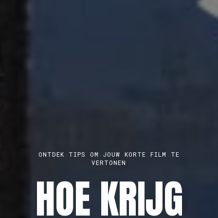
BROET, KONKAV EN PLAYGROUNDS ZITTEN
PARAAT VOOR EEN 1-OP-1-GESPREK
MELD JE
ONTDEK TIPS OM JOUW KORTE FILM TE
MAAK EEN GRATIS PROFIEL AAN
VERTONEN
AUDIOVISUEE
HOE KRIJG