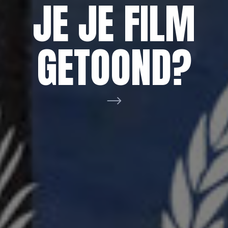
AAN VOOR
NETWERK
JE JE FILM
DE
BRABANT
GETOOND?
FILMHELPDE