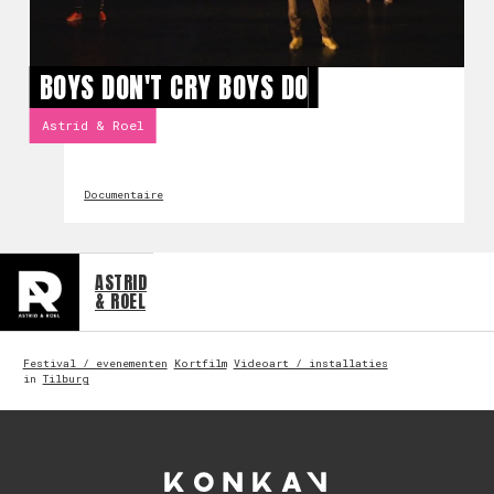
BOYS DON'T CRY BOYS DO
Astrid & Roel
Documentaire
ASTRID
& ROEL
Festival / evenementen
Kortfilm
Videoart / installaties
in
Tilburg