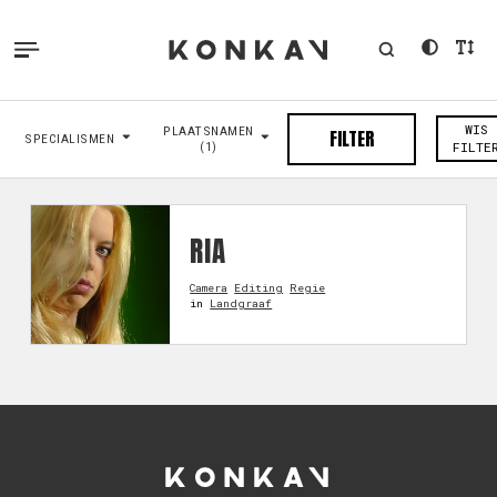
WIS
PLAATSNAMEN
FILTER
SPECIALISMEN
(1)
FILTE
RIA
Camera
Editing
Regie
in
Landgraaf