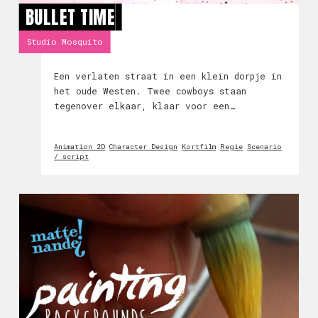
BULLET TIME
Studio Mosquito
Een verlaten straat in een klein dorpje in
het oude Westen. Twee cowboys staan
tegenover elkaar, klaar voor een
shootout!Wanneer beiden hun colts afvuren
en twee kogels op elkaar afvliegen, worden
Animation 2D
Character Design
Kortfilm
Regie
Scenario
deze kogels plots verliefd op elkaar! Lukt
/ script
het hen om