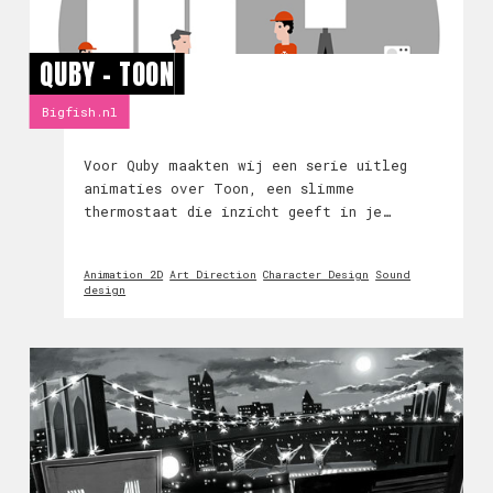
QUBY - TOON
Bigfish.nl
Voor Quby maakten wij een serie uitleg
animaties over Toon, een slimme
thermostaat die inzicht geeft in je
energieverbruik en je help met
besparen. Bekijk de film 1 hiernaast!
Animation 2D
Art Direction
Character Design
Sound
design