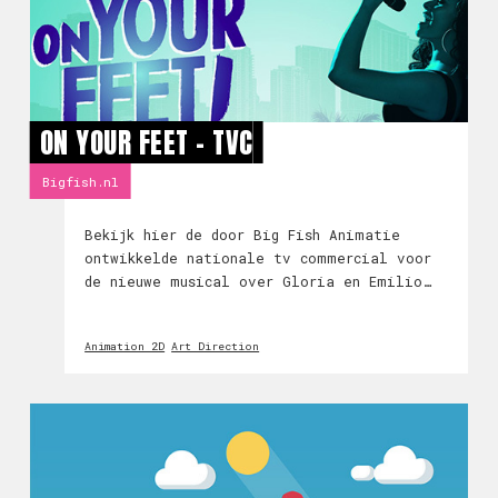
ON YOUR FEET - TVC
Bigfish.nl
Bekijk hier de door Big Fish Animatie
ontwikkelde nationale tv commercial voor
de nieuwe musical over Gloria en Emilio
Estefan! Heb jij hem al voorbij zien
komen? Bekijk de televisie commercial
Animation 2D
Art Direction
hieronder!