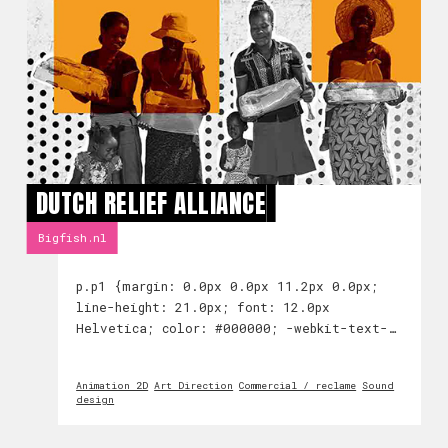
DUTCH RELIEF ALLIANCE
Bigfish.nl
p.p1 {margin: 0.0px 0.0px 11.2px 0.0px;
line-height: 21.0px; font: 12.0px
Helvetica; color: #000000; -webkit-text-
stroke: #ffffff; background-color: #000000;
background-color: rgba(0, 0, 0, 0)}span.s1
Animation 2D
Art Direction
Commercial / reclame
Sound
{font-kerning: none} Voor Dutch Relief
design
Alliance h