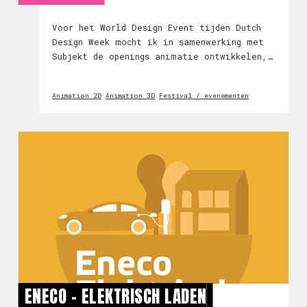
Voor het World Design Event tijden Dutch
Design Week mocht ik in samenwerking met
Subjekt de openings animatie ontwikkelen,
van concept tot storyboard naar
uiteindelijke animatie. Super tof project
Animation 2D
Animation 3D
Festival / evenementen
om aan te werken!
ENECO - ELEKTRISCH LADEN