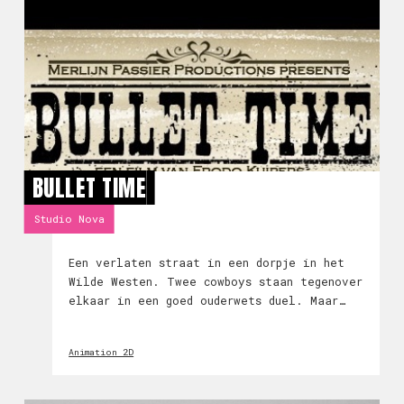
BULLET TIME
Studio Nova
Een verlaten straat in een dorpje in het
Wilde Westen. Twee cowboys staan tegenover
elkaar in een goed ouderwets duel. Maar
als de twee colts hun dodelijke kogels
afvuren, worden die kogels prompt verliefd
Animation 2D
op elkaar, en vergeten ze wat ze moeten
doen