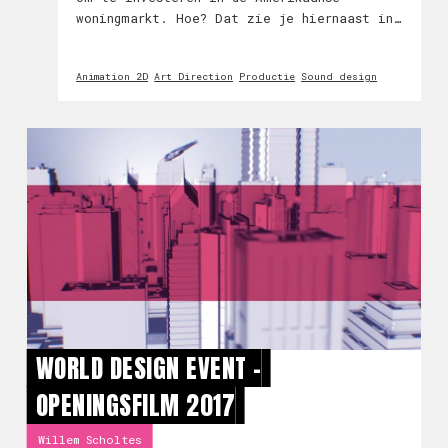
woningmarkt. Hoe? Dat zie je hiernaast in
de animatie die we voor ze hebben
ontwikkeld!
Animation 2D
Art Direction
Productie
Sound design
WORLD DESIGN EVENT -
OPENINGSFILM 2017
Willem Scholtes