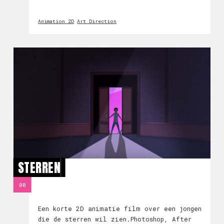
Opera.Ben je na het kijken van de video
nieuwsgierig geworden. Je kunt nog kaartjes
Animation 2D
Art Direction
kopen! Bestel ze via: http:
STERREN
00
Een korte 2D animatie film over een jongen
die de sterren wil zien.Photoshop, After