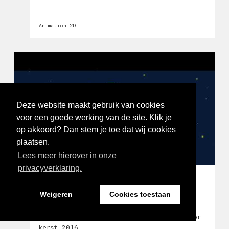
Animation 2D
Deze website maakt gebruik van cookies
voor een goede werking van de site. Klik je
op akkoord? Dan stem je toe dat wij cookies
plaatsen.
Lees meer hierover in onze
privacyverklaring.
A CHRISTMAS SONG 2016
Martijn
Weigeren
Cookies toestaan
A Christmas Song! Een korte animatie voor
kerst 2016.