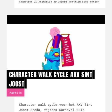
Animation 2D
Animation 3D
Geluid
Kortfilm
Stop-motion
verjaardag. In deze KAST een uitgebreid
gesprek
CHARACTER WALK CYCLE AKV SINT
JOOST
Martijn
Character walk cycle voor het AKV Sint
Joost Breda, tijdens Carnaval 2016