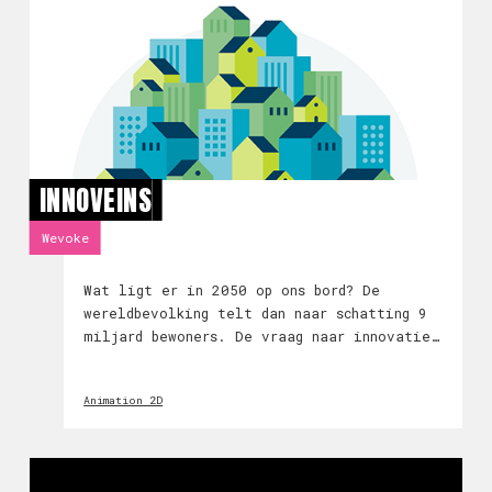
INNOVEINS
Wevoke
Wat ligt er in 2050 op ons bord? De
wereldbevolking telt dan naar schatting 9
miljard bewoners. De vraag naar innovatie
in land- en tuinbouw is daarom groter dan
ooit. Samenwerkingsverband Innoveins jaagt
Animation 2D
deze vernieuwing aan. Zij bieden een open
eco