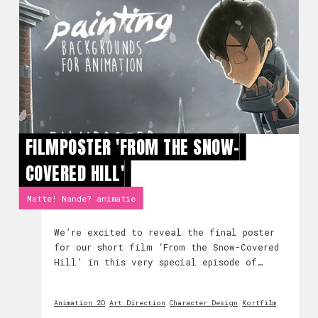
FILMPOSTER 'FROM THE SNOW-
COVERED HILL'
Matte! Nande? animatie
We’re excited to reveal the final poster
for our short film ‘From the Snow-Covered
Hill’ in this very special episode of
‘Painting Backgrounds for Animation’!
Animation 2D
Art Direction
Character Design
Kortfilm