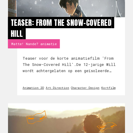
TEASER: FROM THE SNOW-COVERED
HILL
Matte! Nande? animatie
Teaser voor de korte animatiefilm 'From
The Snow-Covered Hill'.De 12-jarige Will
wordt achtergelaten op een geïsoleerde
kostschool. Daar wordt hij al gauw het
slachtoffer van zijn klasgenoten en
Animation 2D
Art Direction
Character Design
Kortfilm
leraar. Enkel de vriendschap van een klein