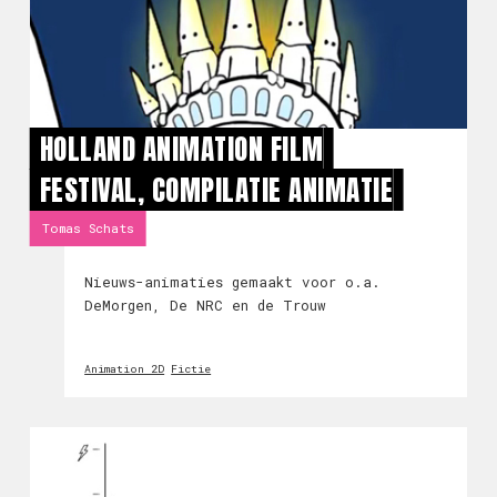
HOLLAND ANIMATION FILM
FESTIVAL, COMPILATIE ANIMATIE
Tomas Schats
Nieuws-animaties gemaakt voor o.a.
DeMorgen, De NRC en de Trouw
Animation 2D
Fictie