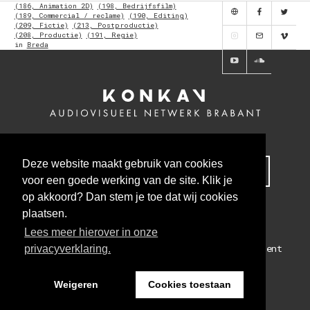
(186, Animation 2D)
(198, Bedrijfsfilm)
(189, Commercial / reclame)
(190, Editing)
(209, Fictie)
(213, Postproductie)
(208, Productie)
(191, Regie)
in
Breda
Deze website maakt gebruik van cookies
MELD JE NU AAN VOOR ONZE NIEUWSBRIEF
voor een goede werking van de site. Klik je
op akkoord? Dan stem je toe dat wij cookies
plaatsen.
Lees meer hierover in onze
Colofon
Algemene voorwaarden
Privacy statement
privacyverklaring.
WEBSITE BY THE CRE8ION.LAB
Weigeren
Cookies toestaan