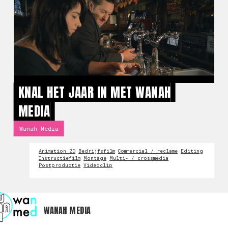
KNAL HET JAAR IN MET WANAH
MEDIA
Wanah Media
Animation 2D
Bedrijfsfilm
Commercial / reclame
Editing
Instructiefilm
Montage
Multi- / crossmedia
Postproductie
Videoclip
WANAH MEDIA