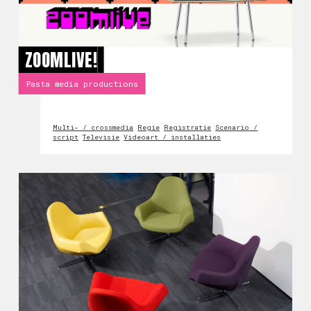
ZOOMLIVE!
Pasta media productions
Multi- / crossmedia
Regie
Registratie
Scenario /
script
Televisie
Videoart / installaties