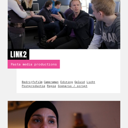
LINK2
Pasta media productions
Bedrijfsfilm
Cameraman
Editing
Geluid
Licht
Postproductie
Regie
Scenario / script