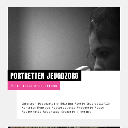
PORTRETTEN JEUGDZORG
Pasta media productions
Cameraman
Documentaire
Editing
Fictie
Instructiefilm
Kortfilm
Montage
Postproductie
Productie
Regie
Registratie
Reportage
Scenario / script