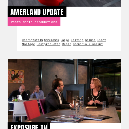
AMERLAND UPDATE
Pasta media productions
Bedrijfsfilm
Cameraman
Camjo
Editing
Geluid
Licht
Montage
Postproductie
Regie
Scenario / script
EXPOSURE TV