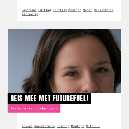
Cameraman
Editing
Kortfilm
Montage
Regie
Registratie
Videoclip
REIS MEE MET FUTUREFUEL!
Pasta media productions
Advies
Documentaire
Editing
Montage
Multi- /