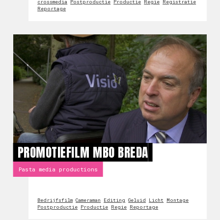
crossmedia
Postproductie
Productie
Regie
Registratie
Reportage
PROMOTIEFILM MBO BREDA
Pasta media productions
Bedrijfsfilm
Cameraman
Editing
Geluid
Licht
Montage
Postproductie
Productie
Regie
Reportage