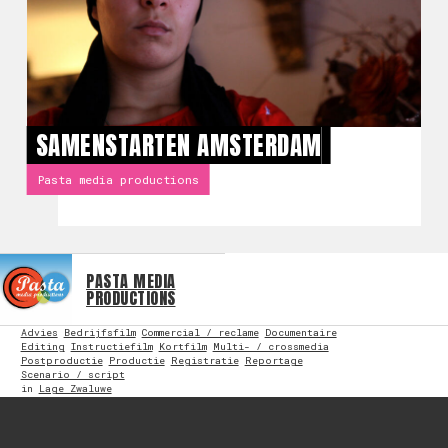
SAMENSTARTEN AMSTERDAM
Pasta media productions
PASTA MEDIA
PRODUCTIONS
Advies
Bedrijfsfilm
Commercial / reclame
Documentaire
Editing
Instructiefilm
Kortfilm
Multi- / crossmedia
Postproductie
Productie
Registratie
Reportage
Scenario / script
in
Lage Zwaluwe