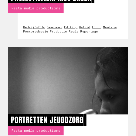
Pasta media productions
Bedrijfsfilm
Cameraman
Editing
Geluid
Licht
Montage
Postproductie
Productie
Regie
Reportage
PORTRETTEN JEUGDZORG
Pasta media productions