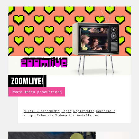
ZOOMLIVE!
Pasta media productions
Multi- / crossmedia
Regie
Registratie
Scenario /
script
Televisie
Videoart / installaties