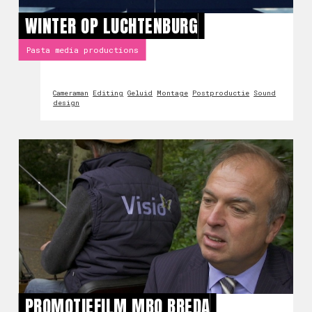
WINTER OP LUCHTENBURG
Pasta media productions
Cameraman
Editing
Geluid
Montage
Postproductie
Sound
design
PROMOTIEFILM MBO BREDA