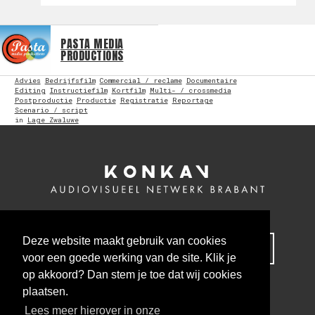
PASTA MEDIA
PRODUCTIONS
Advies
Bedrijfsfilm
Commercial / reclame
Documentaire
Editing
Instructiefilm
Kortfilm
Multi- / crossmedia
Postproductie
Productie
Registratie
Reportage
Scenario / script
in
Lage Zwaluwe
Deze website maakt gebruik van cookies
MELD JE NU AAN VOOR ONZE NIEUWSBRIEF
voor een goede werking van de site. Klik je
op akkoord? Dan stem je toe dat wij cookies
plaatsen.
Lees meer hierover in onze