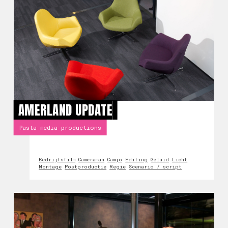
AMERLAND UPDATE
Pasta media productions
Bedrijfsfilm
Cameraman
Camjo
Editing
Geluid
Licht
Montage
Postproductie
Regie
Scenario / script