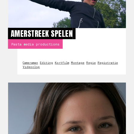
AMERSTREEK SPELEN
Pasta media productions
Cameraman
Editing
Kortfilm
Montage
Regie
Registratie
Videoclip