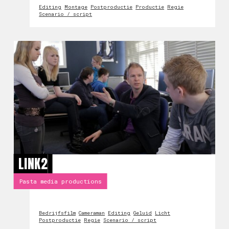
Editing
Montage
Postproductie
Productie
Regie
Scenario / script
LINK2
Pasta media productions
Bedrijfsfilm
Cameraman
Editing
Geluid
Licht
Postproductie
Regie
Scenario / script