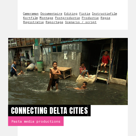
Cameraman
Documentaire
Editing
Fictie
Instructiefilm
Kortfilm
Montage
Postproductie
Productie
Regie
Registratie
Reportage
Scenario / script
CONNECTING DELTA CITIES
Pasta media productions