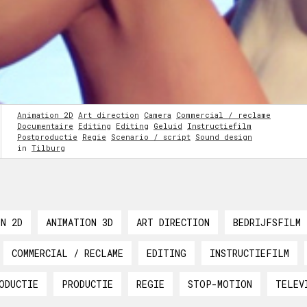
Animation 2D
Art direction
Camera
Commercial / reclame
Documentaire
Editing
Editing
Geluid
Instructiefilm
Postproductie
Regie
Scenario / script
Sound design
in
Tilburg
ON 2D
ANIMATION 3D
ART DIRECTION
BEDRIJFSFILM
COMMERCIAL / RECLAME
EDITING
INSTRUCTIEFILM
ODUCTIE
PRODUCTIE
REGIE
STOP-MOTION
TELEV