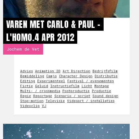
VAREN MET CARLO & PAUL -
L'HOMO.4 APR 2012
Jochem de Vet
Advies
Animation 2D
Art Direction
Bedrijfsfilm
Bemiddeling
Camjo
Character Design
Distributie
Editing
Experimenteel
Festival / evenementen
Fictie
Geluid
Instructiefilm
Licht
Montage
Multi- / crossmedia
Postproductie
Productie
Regie
Reportage
Scenario / script
Sound design
Stop-motion
Televisie
Videoart / installaties
Videoclip
VJ