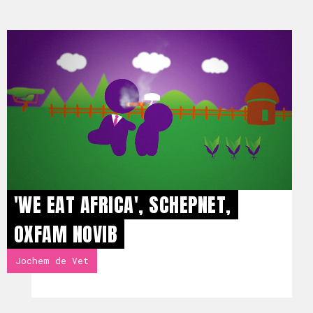
'WE EAT AFRICA', SCHEPNET,
OXFAM NOVIB
Jochem de Vet