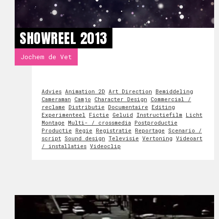
SHOWREEL 2013
Jochem de Vet
Advies
Animation 2D
Art Direction
Bemiddeling
Cameraman
Camjo
Character Design
Commercial /
reclame
Distributie
Documentaire
Editing
Experimenteel
Fictie
Geluid
Instructiefilm
Licht
Montage
Multi- / crossmedia
Postproductie
Productie
Regie
Registratie
Reportage
Scenario /
script
Sound design
Televisie
Vertoning
Videoart
/ installaties
Videoclip