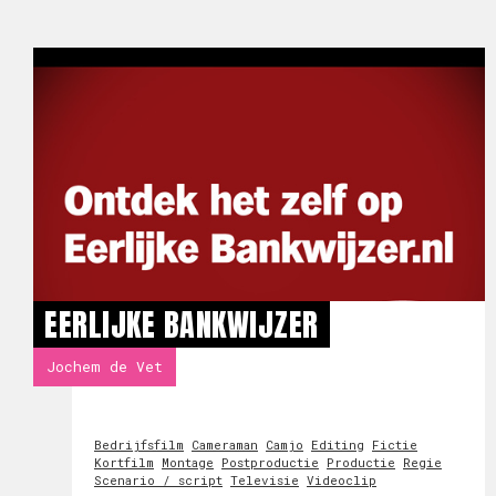
EERLIJKE BANKWIJZER
Jochem de Vet
Bedrijfsfilm
Cameraman
Camjo
Editing
Fictie
Kortfilm
Montage
Postproductie
Productie
Regie
Scenario / script
Televisie
Videoclip