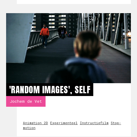
'RANDOM IMAGES', SELF
Jochem de Vet
Animation 2D
Experimenteel
Instructiefilm
Stop-
motion