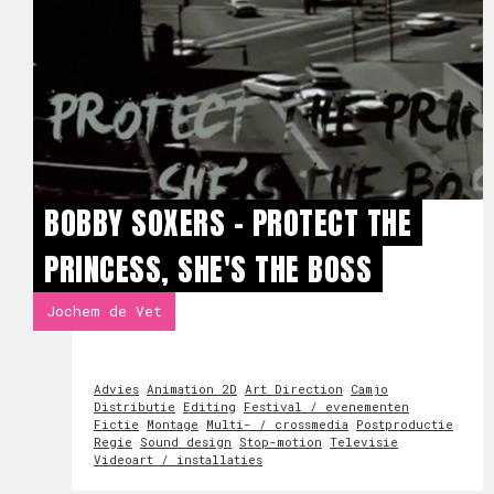
BOBBY SOXERS - PROTECT THE
PRINCESS, SHE'S THE BOSS
Jochem de Vet
Advies
Animation 2D
Art Direction
Camjo
Distributie
Editing
Festival / evenementen
Fictie
Montage
Multi- / crossmedia
Postproductie
Regie
Sound design
Stop-motion
Televisie
Videoart / installaties