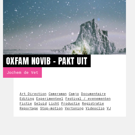
OXFAM NOVIB - PAKT UIT
Jochem de Vet
Art Direction
Cameraman
Camjo
Documentaire
Editing
Experimenteel
Festival / evenementen
Fictie
Geluid
Licht
Productie
Registratie
Reportage
Stop-motion
Vertoning
Videoclip
VJ