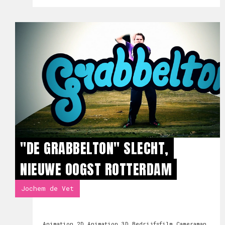
"DE GRABBELTON" SLECHT,
NIEUWE OOGST ROTTERDAM
Jochem de Vet
Animation 2D
Animation 3D
Bedrijfsfilm
Cameraman