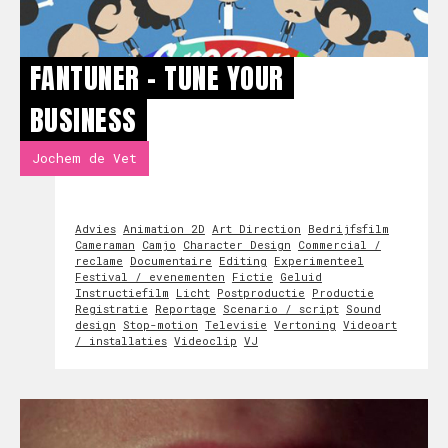
FANTUNER - TUNE YOUR
BUSINESS
Jochem de Vet
Advies
Animation 2D
Art Direction
Bedrijfsfilm
Cameraman
Camjo
Character Design
Commercial /
reclame
Documentaire
Editing
Experimenteel
Festival / evenementen
Fictie
Geluid
Instructiefilm
Licht
Postproductie
Productie
Registratie
Reportage
Scenario / script
Sound
design
Stop-motion
Televisie
Vertoning
Videoart
/ installaties
Videoclip
VJ