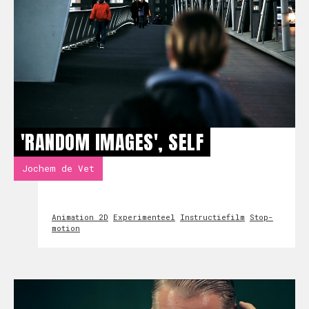
'RANDOM IMAGES', SELF
Jochem de Vet
Animation 2D
Experimenteel
Instructiefilm
Stop-
motion