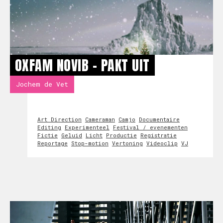
OXFAM NOVIB - PAKT UIT
Jochem de Vet
Art Direction
Cameraman
Camjo
Documentaire
Editing
Experimenteel
Festival / evenementen
Fictie
Geluid
Licht
Productie
Registratie
Reportage
Stop-motion
Vertoning
Videoclip
VJ