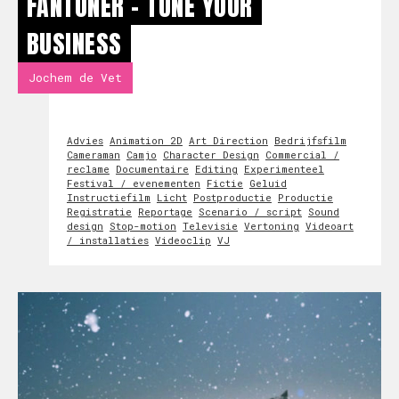
FANTUNER - TUNE YOUR
BUSINESS
Jochem de Vet
Advies
Animation 2D
Art Direction
Bedrijfsfilm
Cameraman
Camjo
Character Design
Commercial /
reclame
Documentaire
Editing
Experimenteel
Festival / evenementen
Fictie
Geluid
Instructiefilm
Licht
Postproductie
Productie
Registratie
Reportage
Scenario / script
Sound
design
Stop-motion
Televisie
Vertoning
Videoart
/ installaties
Videoclip
VJ