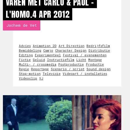
VAREN MET CARLO & PAUL -
L'HOMO.4 APR 2012
Jochem de Vet
Advies
Animation 2D
Art Direction
Bedrijfsfilm
Bemiddeling
Camjo
Character Design
Distributie
Editing
Experimenteel
Festival / evenementen
Fictie
Geluid
Instructiefilm
Licht
Montage
Multi- / crossmedia
Postproductie
Productie
Regie
Reportage
Scenario / script
Sound design
Stop-motion
Televisie
Videoart / installaties
Videoclip
VJ