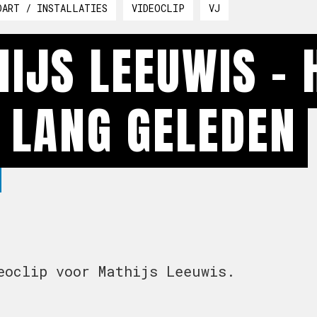
OART / INSTALLATIES
VIDEOCLIP
VJ
IJS LEEUWIS - 
L LANG GELEDEN
eoclip voor Mathijs Leeuwis.