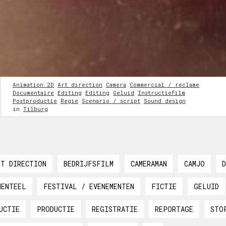
Animation 2D
Art direction
Camera
Commercial / reclame
Documentaire
Editing
Editing
Geluid
Instructiefilm
Postproductie
Regie
Scenario / script
Sound design
in
Tilburg
RT DIRECTION
BEDRIJFSFILM
CAMERAMAN
CAMJO
MENTEEL
FESTIVAL / EVENEMENTEN
FICTIE
GELUID
UCTIE
PRODUCTIE
REGISTRATIE
REPORTAGE
STO