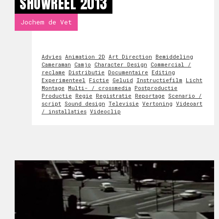
SHOWREEL 2013
Jochem de Vet
Advies
Animation 2D
Art Direction
Bemiddeling
Cameraman
Camjo
Character Design
Commercial /
reclame
Distributie
Documentaire
Editing
Experimenteel
Fictie
Geluid
Instructiefilm
Licht
Montage
Multi- / crossmedia
Postproductie
Productie
Regie
Registratie
Reportage
Scenario /
script
Sound design
Televisie
Vertoning
Videoart
/ installaties
Videoclip