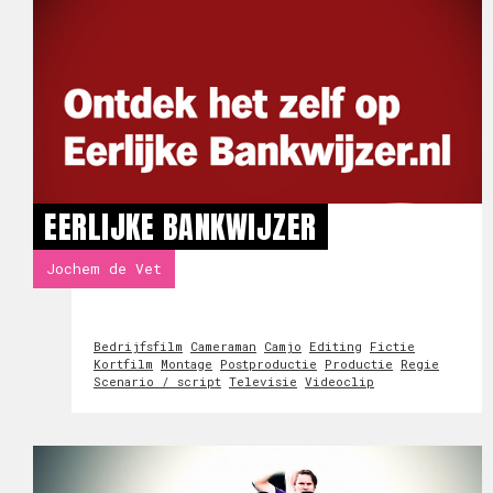
EERLIJKE BANKWIJZER
Jochem de Vet
Bedrijfsfilm
Cameraman
Camjo
Editing
Fictie
Kortfilm
Montage
Postproductie
Productie
Regie
Scenario / script
Televisie
Videoclip