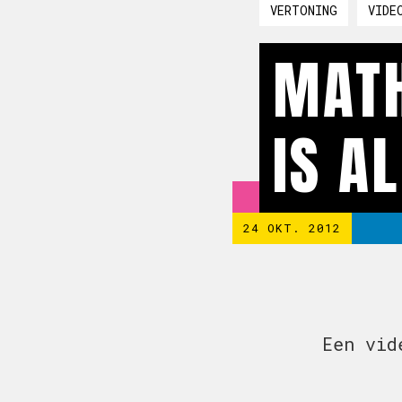
VERTONING
VIDE
MATH
IS A
24 OKT. 2012
Een vid