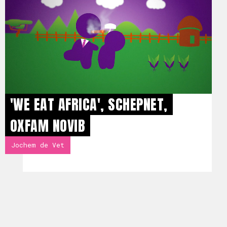
'WE EAT AFRICA', SCHEPNET,
OXFAM NOVIB
Jochem de Vet