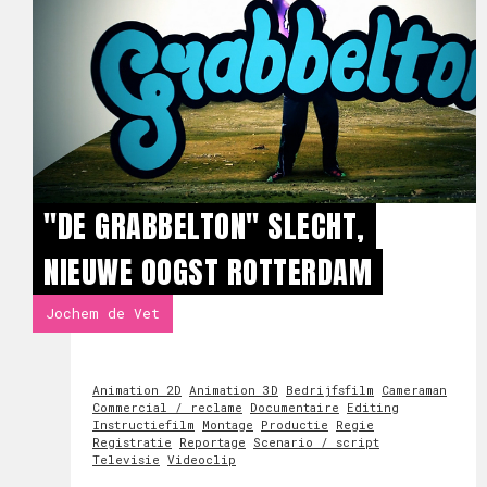
"DE GRABBELTON" SLECHT,
NIEUWE OOGST ROTTERDAM
Jochem de Vet
Animation 2D
Animation 3D
Bedrijfsfilm
Cameraman
Commercial / reclame
Documentaire
Editing
Instructiefilm
Montage
Productie
Regie
Registratie
Reportage
Scenario / script
Televisie
Videoclip