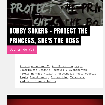
BOBBY SOXERS - PROTECT THE
PRINCESS, SHE'S THE BOSS
Jochem de Vet
Advies
Animation 2D
Art Direction
Camjo
Distributie
Editing
Festival / evenementen
Fictie
Montage
Multi- / crossmedia
Postproductie
Regie
Sound design
Stop-motion
Televisie
Videoart / installaties