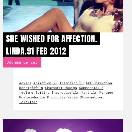
SHE WISHED FOR AFFECTION.
LINDA.91 FEB 2012
Jochem de Vet
Advies
Animation 2D
Animation 3D
Art Direction
Bedrijfsfilm
Character Design
Commercial /
reclame
Editing
Instructiefilm
Kortfilm
Montage
Postproductie
Productie
Regie
Stop-motion
Televisie