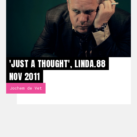
'JUST A THOUGHT', LINDA.88
NOV 2011
Jochem de Vet