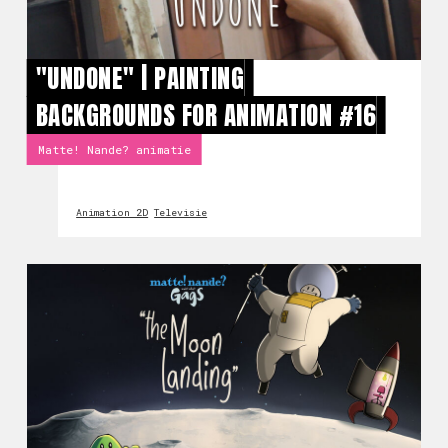
"UNDONE" | PAINTING
BACKGROUNDS FOR ANIMATION #16
Matte! Nande? animatie
Animation 2D
Televisie