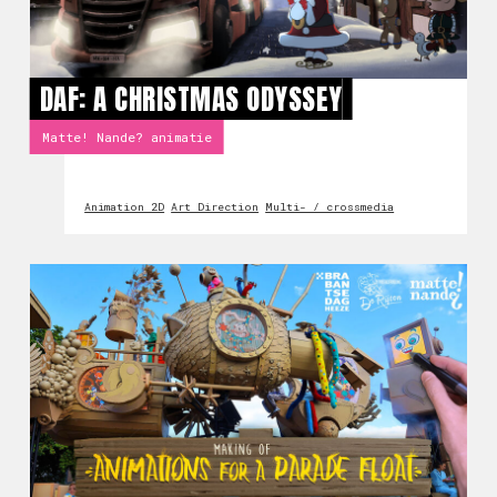
DAF: A CHRISTMAS ODYSSEY
Matte! Nande? animatie
Animation 2D
Art Direction
Multi- / crossmedia