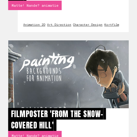
Matte! Nande? animatie
Animation 2D
Art Direction
Character Design
Kortfilm
FILMPOSTER 'FROM THE SNOW-
COVERED HILL'
Matte! Nande? animatie