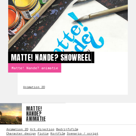
MATTE! NANDE? SHOWREEL
Matte! Nande? animatie
Animation 2D
MATTE!
NANDE?
ANIMATIE
Animation 2D
Art direction
Bedrijfsfilm
Character design
Fictie
Kortfilm
Scenario / script