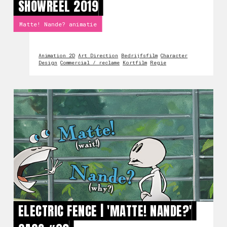
SHOWREEL 2019
Matte! Nande? animatie
Animation 2D
Art Direction
Bedrijfsfilm
Character
Design
Commercial / reclame
Kortfilm
Regie
ELECTRIC FENCE | 'MATTE! NANDE?'