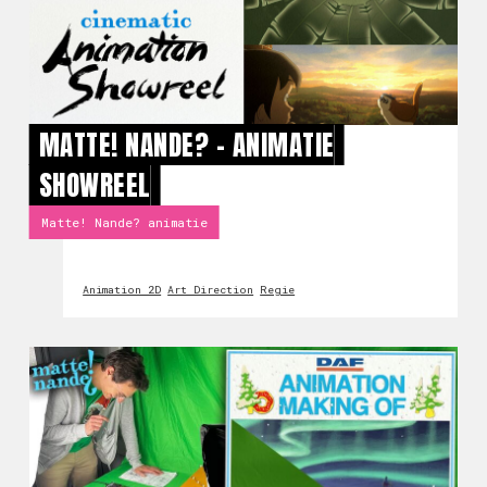
MATTE! NANDE? - ANIMATIE
SHOWREEL
Matte! Nande? animatie
Animation 2D
Art Direction
Regie