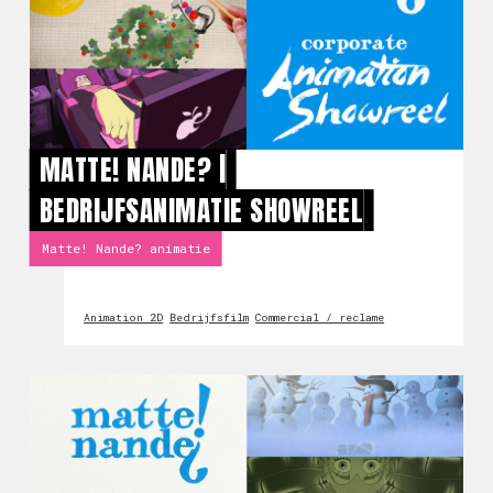
MATTE! NANDE? |
BEDRIJFSANIMATIE SHOWREEL
Matte! Nande? animatie
Animation 2D
Bedrijfsfilm
Commercial / reclame