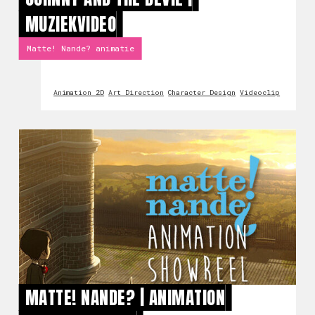
MUZIEKVIDEO
Matte! Nande? animatie
Animation 2D
Art Direction
Character Design
Videoclip
MATTE! NANDE? | ANIMATION