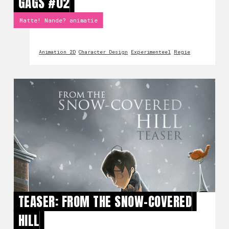
GAGS #02
Matte! Nande? animatie
Animation 2D
Character Design
Experimenteel
Regie
TEASER: FROM THE SNOW-COVERED
HILL