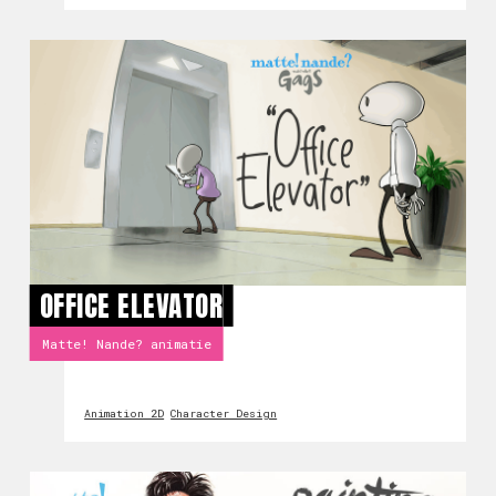
OFFICE ELEVATOR
Matte! Nande? animatie
Animation 2D
Character Design