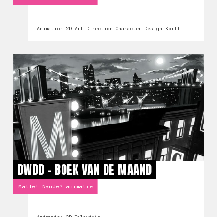
Animation 2D
Art Direction
Character Design
Kortfilm
DWDD - BOEK VAN DE MAAND
Matte! Nande? animatie
Animation 2D
Televisie