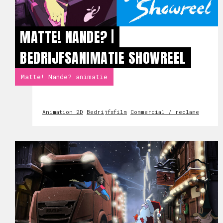
MATTE! NANDE? |
BEDRIJFSANIMATIE SHOWREEL
Matte! Nande? animatie
Animation 2D
Bedrijfsfilm
Commercial / reclame