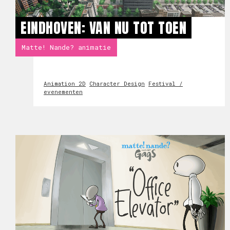
EINDHOVEN: VAN NU TOT TOEN
Matte! Nande? animatie
Animation 2D
Character Design
Festival /
evenementen