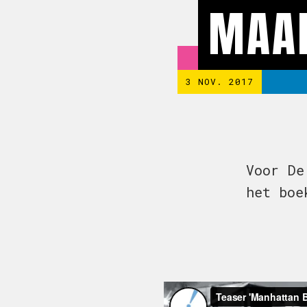
MAA
3 NOV. 2017
Voor De
het boe