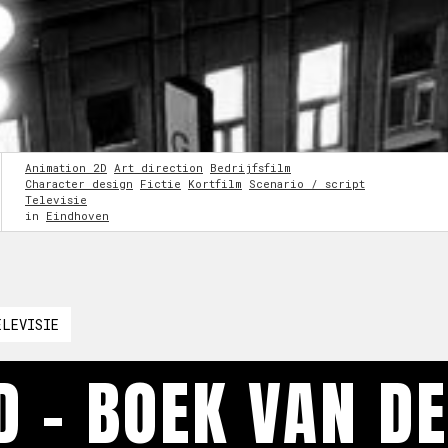
Animation 2D
Art direction
Bedrijfsfilm
Character design
Fictie
Kortfilm
Scenario / script
Televisie
in
Eindhoven
ELEVISIE
 - BOEK VAN DE