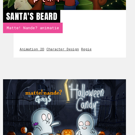
SANTA'S BEARD
Matte! Nande? animatie
Animation 2D
Character Design
Regie