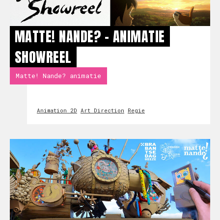
MATTE! NANDE? - ANIMATIE
SHOWREEL
Matte! Nande? animatie
Animation 2D
Art Direction
Regie