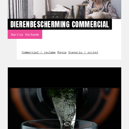
DIERENBESCHERMING COMMERCIAL
Harrie Verbeek
Commercial / reclame
Regie
Scenario / script