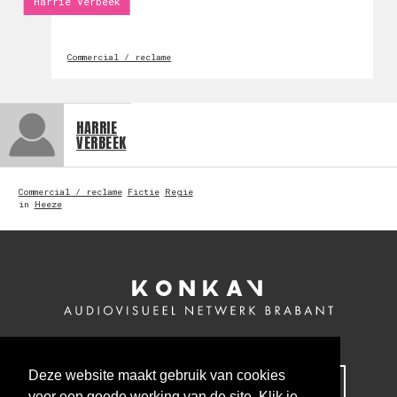
Harrie Verbeek
Commercial / reclame
HARRIE
VERBEEK
Commercial / reclame
Fictie
Regie
in
Heeze
Deze website maakt gebruik van cookies
MELD JE NU AAN VOOR ONZE NIEUWSBRIEF
voor een goede werking van de site. Klik je