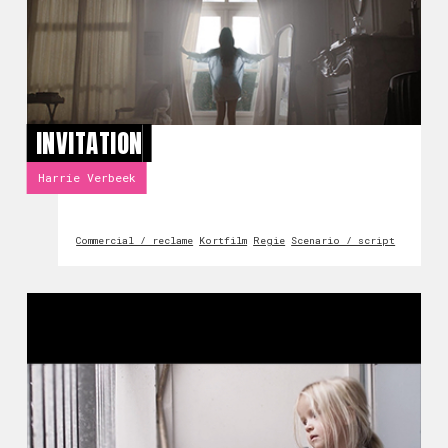
INVITATION
Harrie Verbeek
Commercial / reclame
Kortfilm
Regie
Scenario / script