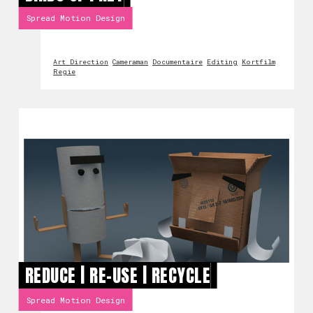
Spread Motion Design
Art Direction
Cameraman
Documentaire
Editing
Kortfilm
Regie
REDUCE | RE-USE | RECYCLE
Spread Motion Design