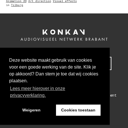
Animation 2D
Art direction
Visual effects
in
Tilburg
Deze website maakt gebruik van cookies
MELD JE NU AAN VOOR ONZE NIEUWSBRIEF
voor een goede werking van de site. Klik je
op akkoord? Dan stem je toe dat wij cookies
plaatsen.
Lees meer hierover in onze
Colofon
Algemene voorwaarden
Privacy statement
privacyverklaring.
WEBSITE BY THE CRE8ION.LAB
Weigeren
Cookies toestaan