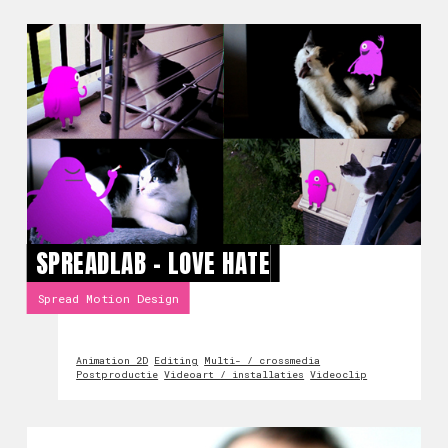
SPREADLAB - LOVE HATE
Spread Motion Design
Animation 2D
Editing
Multi- / crossmedia
Postproductie
Videoart / installaties
Videoclip