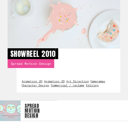
SHOWREEL 2010
Spread Motion Design
Animation 2D
Animation 2D
Art Direction
Cameraman
Character Design
Commercial / reclame
Editing
SPREAD
MOTION
DESIGN