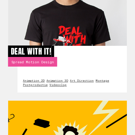
DEAL WITH IT!
Spread Motion Design
Animation 2D
Animation 3D
Art Direction
Montage
Postproductie
Videoclip