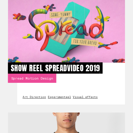
SHOW REEL SPREADVIDEO 2019
Spread Motion Design
Art Direction
Experimenteel
Visual effects