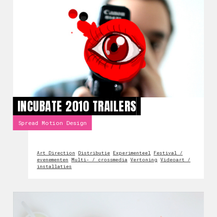
INCUBATE 2010 TRAILERS
Spread Motion Design
Art Direction
Distributie
Experimenteel
Festival /
evenementen
Multi- / crossmedia
Vertoning
Videoart /
installaties