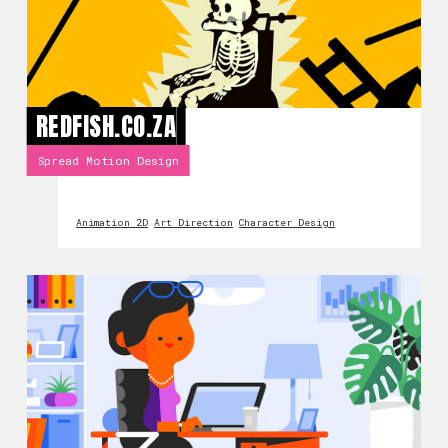
REDFISH.CO.ZA
Spread Motion Design
Animation 2D
Art Direction
Character Design