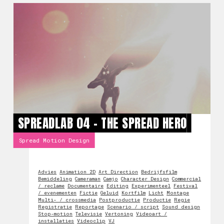
SPREADLAB 04 - THE SPREAD HERO
Spread Motion Design
Advies
Animation 2D
Art Direction
Bedrijfsfilm
Bemiddeling
Cameraman
Camjo
Character Design
Commercial
/ reclame
Documentaire
Editing
Experimenteel
Festival
/ evenementen
Fictie
Geluid
Kortfilm
Licht
Montage
Multi- / crossmedia
Postproductie
Productie
Regie
Registratie
Reportage
Scenario / script
Sound design
Stop-motion
Televisie
Vertoning
Videoart /
installaties
Videoclip
VJ