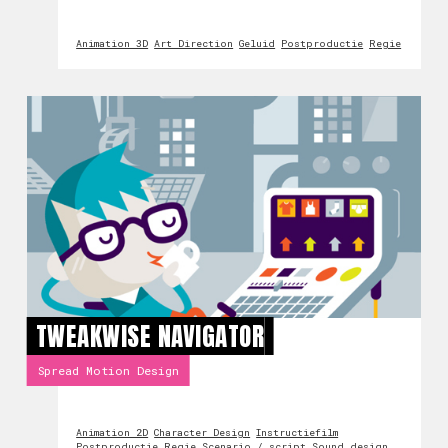
Animation 3D
Art Direction
Geluid
Postproductie
Regie
TWEAKWISE NAVIGATOR
Spread Motion Design
Animation 2D
Character Design
Instructiefilm
Postproductie
Regie
Scenario / script
Sound design