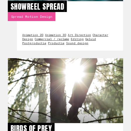
SHOWREEL SPREAD
Spread Motion Design
Animation 2D
Animation 3D
Art Direction
Character
Design
Commercial / reclame
Editing
Geluid
Postproductie
Productie
Sound design
BIRDS OF PREY