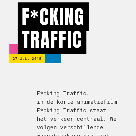
F*CKING
TRAFFIC
27 JUL. 2015
F*cking Traffic.
in de korte animatiefilm
F*cking Traffic staat
het verkeer centraal. We
volgen verschillende
weggebruikers die zich