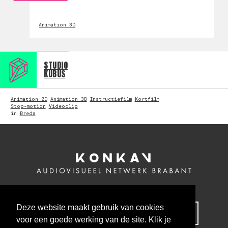
Animation 3D
STUDIO
KUBUS
Animation 2D
Animation 3D
Instructiefilm
Kortfilm
Stop-motion
Videoclip
in
Breda
Deze website maakt gebruik van cookies
MELD JE NU AAN VOOR ONZE NIEUWSBRIEF
voor een goede werking van de site. Klik je