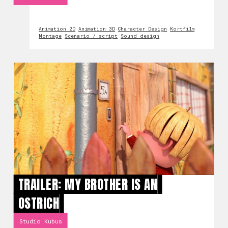
Animation 2D
Animation 3D
Character Design
Kortfilm
Montage
Scenario / script
Sound design
TRAILER: MY BROTHER IS AN
OSTRICH
Studio Kubus