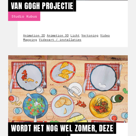
VAN GOGH PROJECTIE
Studio Kubus
Animation 2D
Animation 3D
Licht
Vertoning
Video
Mapping
Videoart / installaties
WORDT HET NOG WEL ZOMER, DEZE