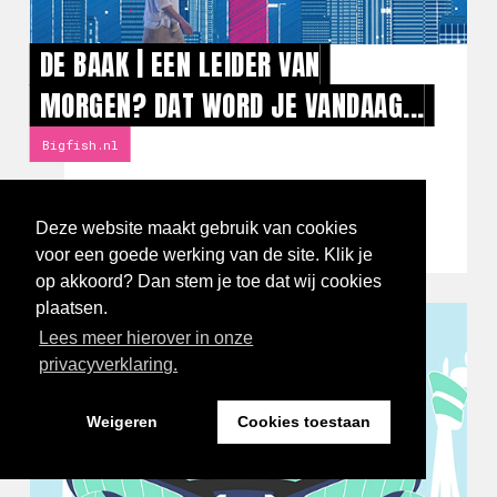
DE BAAK | EEN LEIDER VAN
MORGEN? DAT WORD JE VANDAAG...
Bigfish.nl
Animation 2D
Animation 3D
Art Direction
Cameraman
Deze website maakt gebruik van cookies
Commercial / reclame
Licht
Postproductie
Productie
Regie
Sound design
voor een goede werking van de site. Klik je
op akkoord? Dan stem je toe dat wij cookies
plaatsen.
Lees meer hierover in onze
privacyverklaring.
Weigeren
Cookies toestaan