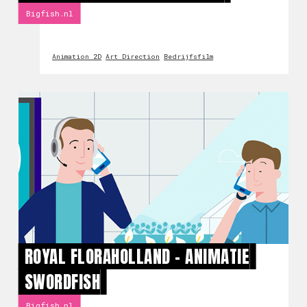
Bigfish.nl
Animation 2D
Art Direction
Bedrijfsfilm
ROYAL FLORAHOLLAND - ANIMATIE
SWORDFISH
Bigfish.nl