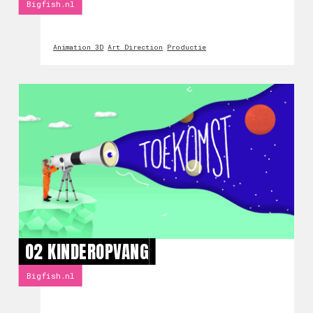
Bigfish.nl
Animation 3D
Art Direction
Productie
O2 KINDEROPVANG
Bigfish.nl