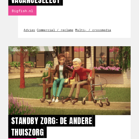
Bigfish.nl
Advies
Commercial / reclame
Multi- / crossmedia
STANDBY ZORG: DE ANDERE
THUISZORG