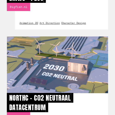
Bigfish.nl
Animation 2D
Art Direction
Character Design
NORTHC - C02 NEUTRAAL
DATACENTRUM