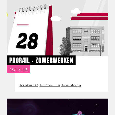
PRORAIL - ZOMERWERKEN
Bigfish.nl
Animation 2D
Art Direction
Sound design