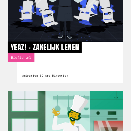
YEAZ! - ZAKELIJK LENEN
Bigfish.nl
Animation 3D
Art Direction