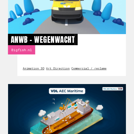
ANWB - WEGENWACHT
Bigfish.nl
Animation 3D
Art Direction
Commercial / reclame