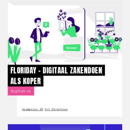
FLORIDAY - DIGITAAL ZAKENDOEN
ALS KOPER
Bigfish.nl
Animation 2D
Art Direction