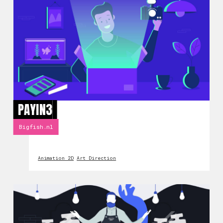
PAYIN3
Bigfish.nl
Animation 2D
Art Direction