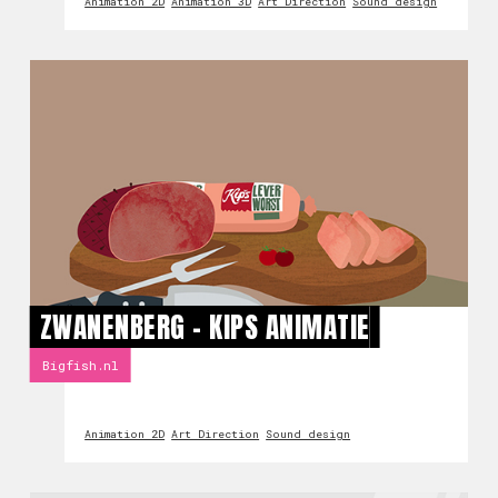
Animation 2D
Animation 3D
Art Direction
Sound design
ZWANENBERG - KIPS ANIMATIE
Bigfish.nl
Animation 2D
Art Direction
Sound design