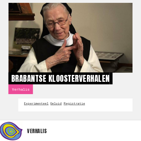
BRABANTSE KLOOSTERVERHALEN
Verhalis
Experimenteel
Geluid
Registratie
VERHALIS