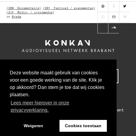
(200, Documentaire)
(201, Festival / evenementen)
(215, Multi- / crossmedia)
in
Breda
Deze website maakt gebruik van cookies
MELD JE NU AAN VOOR ONZE NIEUWSBRIEF
voor een goede werking van de site. Klik je
op akkoord? Dan stem je toe dat wij cookies
plaatsen.
Lees meer hierover in onze
Colofon
Algemene voorwaarden
Privacy statement
privacyverklaring.
WEBSITE BY THE CRE8ION.LAB
Weigeren
Cookies toestaan