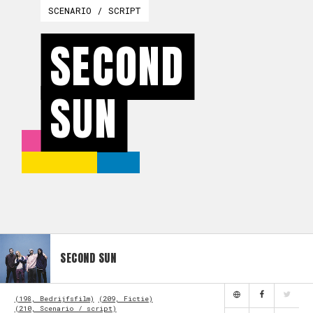
SCENARIO / SCRIPT
SECOND
SUN
SECOND SUN
(198, Bedrijfsfilm)
(209, Fictie)
(210, Scenario / script)