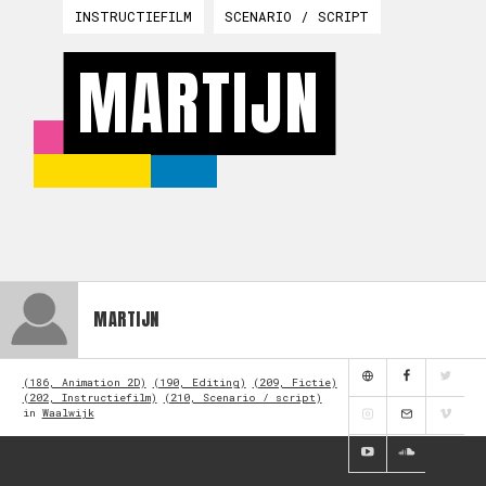
INSTRUCTIEFILM
SCENARIO / SCRIPT
MARTIJN
MARTIJN
(186, Animation 2D)
(190, Editing)
(209, Fictie)
(202, Instructiefilm)
(210, Scenario / script)
in
Waalwijk