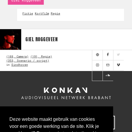
Giel Roggeveen
Fictie
Kortfilm
Regie
GIEL ROGGEVEEN
(188, Camera)
(191, Regie)
(353, Scenario / script)
in
Eindhoven
Deze website maakt gebruik van cookies
MELD JE NU AAN VOOR ONZE NIEUWSBRIEF
voor een goede werking van de site. Klik je