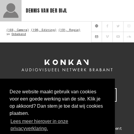
DENNIS VAN DER BIJL
(188, Camera)
(190, Editing)
(191, Regie)
in
Onbekend
Deze website maakt gebruik van cookies
MELD JE NU AAN VOOR ONZE NIEUWSBRIEF
voor een goede werking van de site. Klik je
op akkoord? Dan stem je toe dat wij cookies
plaatsen.
Lees meer hierover in onze
Colofon
Algemene voorwaarden
Privacy statement
privacyverklaring.