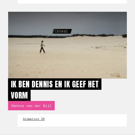
IK BEN DENNIS EN IK GEEF HET
VORM
Dennis van der Bijl
Animation 2D