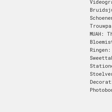
Videogr
Bruidsj
Schoene
Trouwpa
MUAH: T
Bloemis
Ringen:
Sweetta
Station
Stoelve
Decorat
Photobo