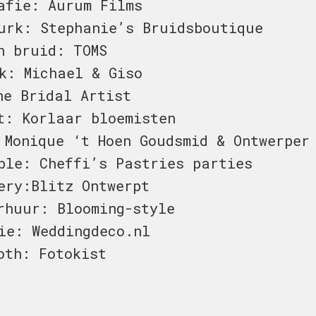
afie: Aurum Films
urk: Stephanie’s Bruidsboutique
n bruid: TOMS
k: Michael & Giso
he Bridal Artist
t: Korlaar bloemisten
 Monique ‘t Hoen Goudsmid & Ontwerper
ble: Cheffi’s Pastries parties
ery:Blitz Ontwerpt
rhuur: Blooming-style
ie: Weddingdeco.nl
oth: Fotokist