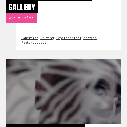
GALLERY
Aurum Films
Cameraman
Editing
Experimenteel
Montage
Postproductie