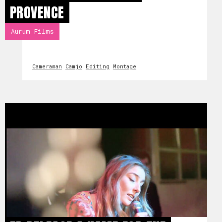
PROVENCE
Aurum Films
Cameraman
Camjo
Editing
Montage