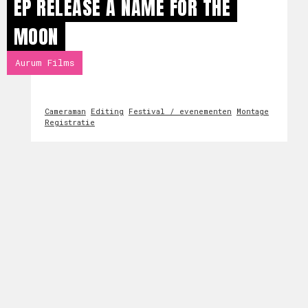
EP RELEASE A NAME FOR THE
MOON
Aurum Films
Cameraman
Editing
Festival / evenementen
Montage
Registratie