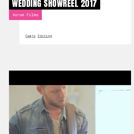
WEDDING SHOWREEL 2017
Aurum Films
Camjo
Editing