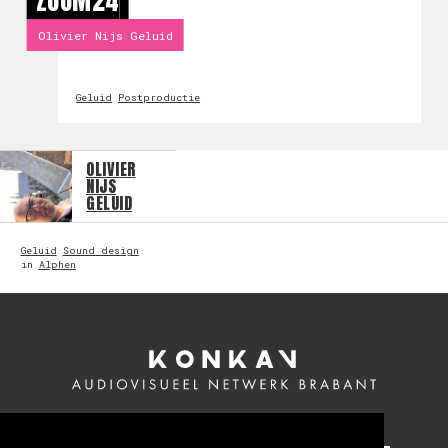
ZOOM24
Olivier Nijs Geluid
Geluid
Postproductie
OLIVIER
NIJS
GELUID
Geluid
Sound design
in
Alphen