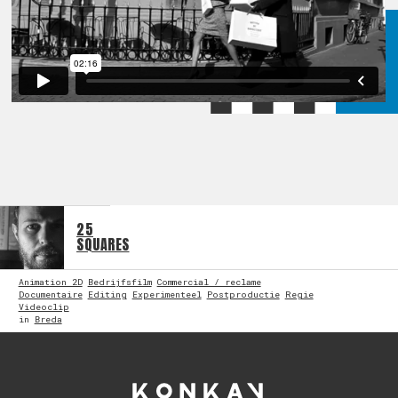
25
SQUARES
Animation 2D
Bedrijfsfilm
Commercial / reclame
Documentaire
Editing
Experimenteel
Postproductie
Regie
Videoclip
in
Breda