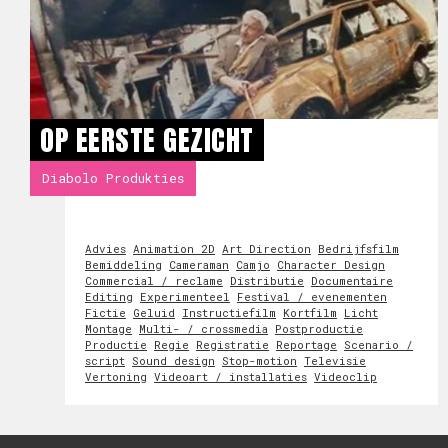
OP EERSTE GEZICHT
Diabolo Produkties
Advies
Animation 2D
Art Direction
Bedrijfsfilm
Bemiddeling
Cameraman
Camjo
Character Design
Commercial / reclame
Distributie
Documentaire
Editing
Experimenteel
Festival / evenementen
Fictie
Geluid
Instructiefilm
Kortfilm
Licht
Montage
Multi- / crossmedia
Postproductie
Productie
Regie
Registratie
Reportage
Scenario /
script
Sound design
Stop-motion
Televisie
Vertoning
Videoart / installaties
Videoclip