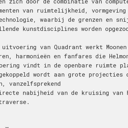
en zich door de combinatie van comput
menten van ruimtelijkheid, vormgeving
echnologie, waarbij de grenzen en sni
llende kunstdisciplines worden opgezo
 uitvoering van Quadrant werkt Moonen
ren, harmonieën en fanfares die Helmo
oering vindt in de openbare ruimte pl
gekoppeld wordt aan grote projecties 
n, vanzelfsprekend
irecte nabijheid van de kruising van 
traverse.