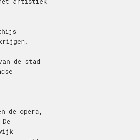
het artistiek
thijs
krijgen,
van de stad
ndse
en de opera,
 De
wijk