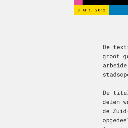
8 APR. 2012
De text
groot g
arbeide
stadsop
De tite
delen w
de Zuid
opgedee