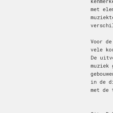
kenmerk
met ele
muziekt
verschi
Voor de
vele ko
De uitv
muziek 
gebouwe
in de d
met de 