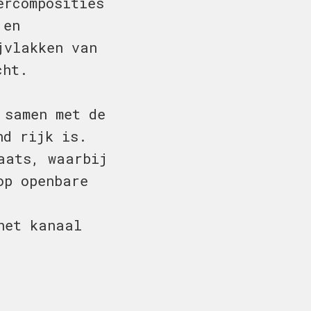
ercomposities
 en
jvlakken van
cht.
 samen met de
nd rijk is.
aats, waarbij
op openbare
het kanaal