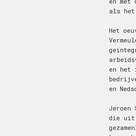
én met
als het
Het oeu
Vermeul
geïnte
arbeids
en het 
bedrijv
en Neds
Jeroen 
die uit
gezamen