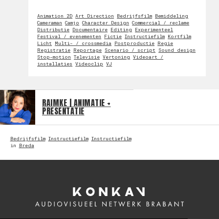
Animation 2D
Art Direction
Bedrijfsfilm
Bemiddeling
Cameraman
Camjo
Character Design
Commercial / reclame
Distributie
Documentaire
Editing
Experimenteel
Festival / evenementen
Fictie
Instructiefilm
Kortfilm
Licht
Multi- / crossmedia
Postproductie
Regie
Registratie
Reportage
Scenario / script
Sound design
Stop-motion
Televisie
Vertoning
Videoart /
installaties
Videoclip
VJ
RAIMKE | ANIMATIE +
PRESENTATIE
Bedrijfsfilm
Instructiefilm
Instructiefilm
in
Breda