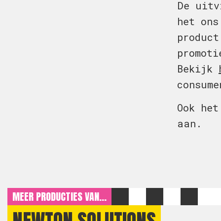
De uitv
het ons
product
promoti
Bekijk
consume
Ook he
aan.
MEER PRODUCTIES VAN...