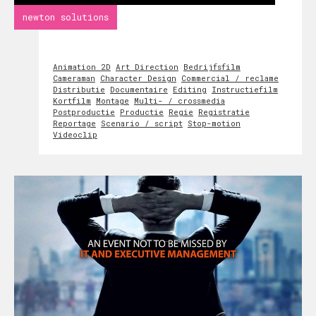
newton solutions
Animation 2D
Art Direction
Bedrijfsfilm
Cameraman
Character Design
Commercial / reclame
Distributie
Documentaire
Editing
Instructiefilm
Kortfilm
Montage
Multi- / crossmedia
Postproductie
Productie
Regie
Registratie
Reportage
Scenario / script
Stop-motion
Videoclip