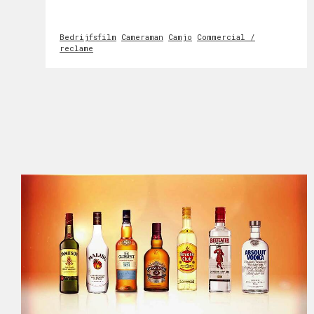
Bedrijfsfilm
Cameraman
Camjo
Commercial /
reclame