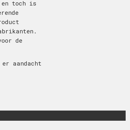
 en toch is
erende
roduct
abrikanten.
voor de
 er aandacht