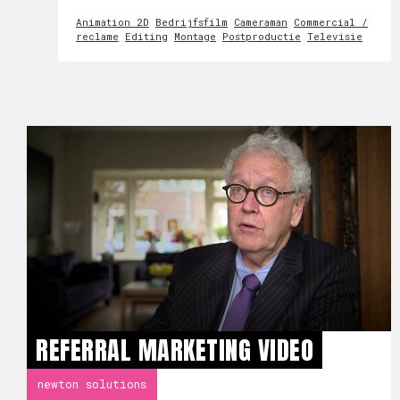
Animation 2D
Bedrijfsfilm
Cameraman
Commercial /
reclame
Editing
Montage
Postproductie
Televisie
REFERRAL MARKETING VIDEO
newton solutions