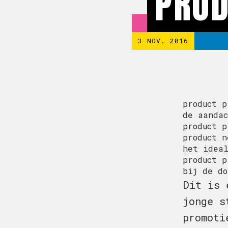
PROD
3 NOV. 2016
product p
de aandac
product p
product n
het ideal
product p
bij de do
Dit is 
jonge s
promoti