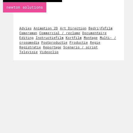
newton solutions
Advies
Animation 2D
Art Direction
Bedrijfsfilm
Cameraman
Commercial / reclame
Documentaire
Editing
Instructiefilm
Kortfilm
Montage
Multi- /
crossmedia
Postproductie
Productie
Regie
Registratie
Reportage
Scenario / script
Televisie
Videoclip