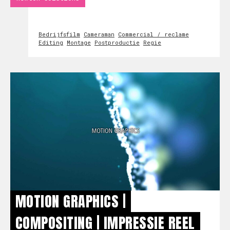
Bedrijfsfilm
Cameraman
Commercial / reclame
Editing
Montage
Postproductie
Regie
MOTION GRAPHICS |
COMPOSITING | IMPRESSIE REEL