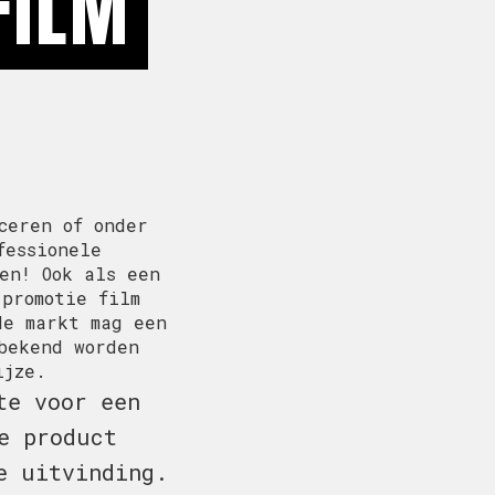
FILM
ceren of onder
fessionele
en! Ook als een
 promotie film
de markt mag een
bekend worden
ijze.
te voor een
e product
e uitvinding.