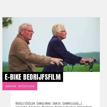
E-BIKE BEDRIJFSFILM
newton solutions
Bedrijfsfilm
Cameraman
Camjo
Commercial /
reclame
Editing
Montage
Postproductie
Reportage