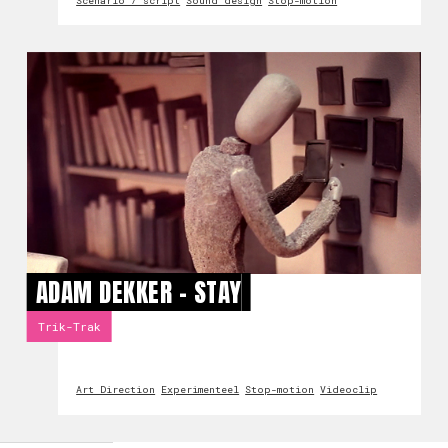
Scenario / script
Sound design
Stop-motion
ADAM DEKKER - STAY
Trik-Trak
Art Direction
Experimenteel
Stop-motion
Videoclip