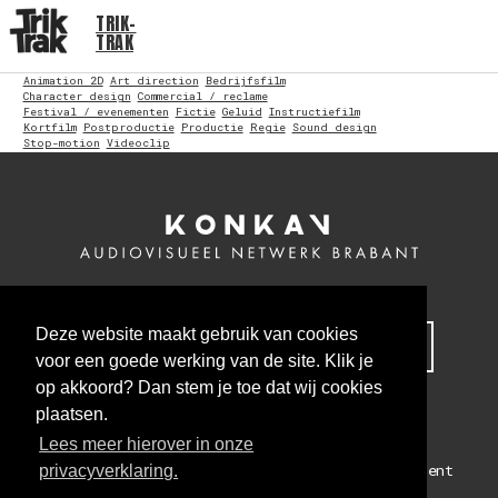
TRIK-
TRAK
Animation 2D
Art direction
Bedrijfsfilm
Character design
Commercial / reclame
Festival / evenementen
Fictie
Geluid
Instructiefilm
Kortfilm
Postproductie
Productie
Regie
Sound design
Stop-motion
Videoclip
in
Breda
Deze website maakt gebruik van cookies
MELD JE NU AAN VOOR ONZE NIEUWSBRIEF
voor een goede werking van de site. Klik je
op akkoord? Dan stem je toe dat wij cookies
plaatsen.
Lees meer hierover in onze
Colofon
Algemene voorwaarden
Privacy statement
privacyverklaring.