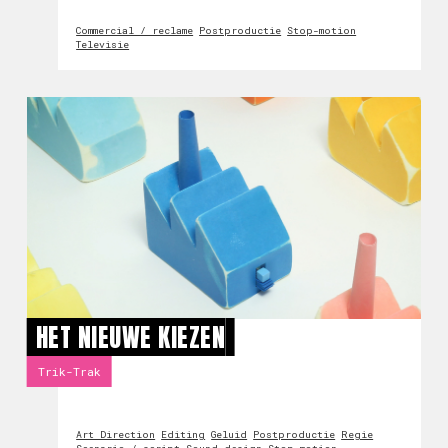
Commercial / reclame
Postproductie
Stop-motion
Televisie
HET NIEUWE KIEZEN
Trik-Trak
Art Direction
Editing
Geluid
Postproductie
Regie