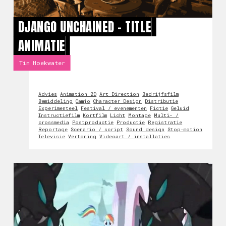
DJANGO UNCHAINED - TITLE
ANIMATIE
Tim Hoekwater
Advies
Animation 2D
Art Direction
Bedrijfsfilm
Bemiddeling
Camjo
Character Design
Distributie
Experimenteel
Festival / evenementen
Fictie
Geluid
Instructiefilm
Kortfilm
Licht
Montage
Multi- /
crossmedia
Postproductie
Productie
Registratie
Reportage
Scenario / script
Sound design
Stop-motion
Televisie
Vertoning
Videoart / installaties