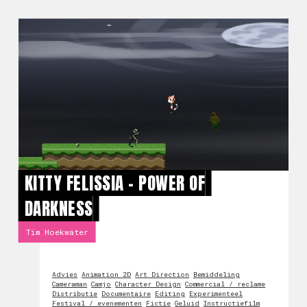
KITTY FELISSIA - POWER OF
DARKNESS
Tim Hoekwater
Advies
Animation 2D
Art Direction
Bemiddeling
Cameraman
Camjo
Character Design
Commercial / reclame
Distributie
Documentaire
Editing
Experimenteel
Festival / evenementen
Fictie
Geluid
Instructiefilm