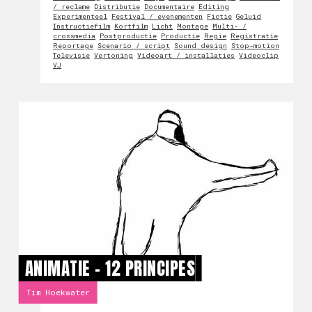
/ reclame
Distributie
Documentaire
Editing
Experimenteel
Festival / evenementen
Fictie
Geluid
Instructiefilm
Kortfilm
Licht
Montage
Multi- /
crossmedia
Postproductie
Productie
Regie
Registratie
Reportage
Scenario / script
Sound design
Stop-motion
Televisie
Vertoning
Videoart / installaties
Videoclip
VJ
ANIMATIE - 12 PRINCIPES
Tim Hoekwater