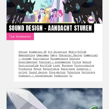
SOUND DESIGN - AANDACHT STUREN
Tim Hoekwater
Advies
Animation 2D
Art Direction
Bedrijfsfilm
Bemiddeling
Cameraman
Camjo
Character Design
Commercial
/ reclame
Distributie
Documentaire
Editing
Experimenteel
Festival / evenementen
Fictie
Geluid
Instructiefilm
Kortfilm
Licht
Montage
Postproductie
Productie
Regie
Registratie
Reportage
Scenario /
script
Sound design
Stop-motion
Televisie
Vertoning
Videoart / installaties
Videoclip
VJ