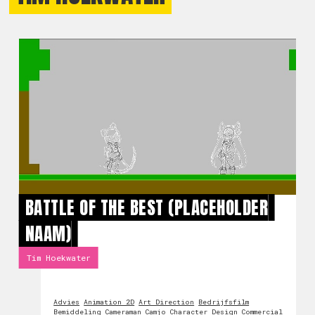
BATTLE OF THE BEST (PLACEHOLDER
NAAM)
Tim Hoekwater
Advies
Animation 2D
Art Direction
Bedrijfsfilm
Bemiddeling
Cameraman
Camjo
Character Design
Commercial