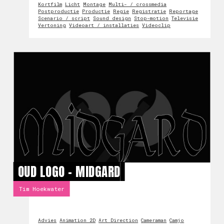
Kortfilm
Licht
Montage
Multi- / crossmedia
Postproductie
Productie
Regie
Registratie
Reportage
Scenario / script
Sound design
Stop-motion
Televisie
Vertoning
Videoart / installaties
Videoclip
OUD LOGO - MIDGARD
Tim Hoekwater
Advies
Animation 2D
Art Direction
Cameraman
Camjo