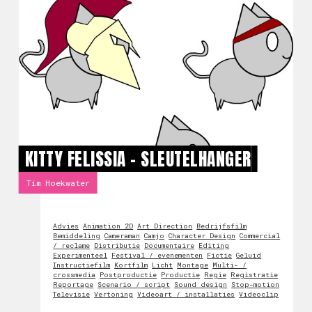
KITTY FELISSIA - SLEUTELHANGER
Tim Hoekwater
Advies
Animation 2D
Art Direction
Bedrijfsfilm
Bemiddeling
Cameraman
Camjo
Character Design
Commercial
/ reclame
Distributie
Documentaire
Editing
Experimenteel
Festival / evenementen
Fictie
Geluid
Instructiefilm
Kortfilm
Licht
Montage
Multi- /
crossmedia
Postproductie
Productie
Regie
Registratie
Reportage
Scenario / script
Sound design
Stop-motion
Televisie
Vertoning
Videoart / installaties
Videoclip