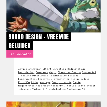
SOUND DESIGN - VREEMDE
GELUIDEN
Tim Hoekwater
Advies
Animation 2D
Art Direction
Bedrijfsfilm
Bemiddeling
Cameraman
Camjo
Character Design
Commercial
/ reclame
Distributie
Documentaire
Editing
Experimenteel
Festival / evenementen
Fictie
Geluid
Kortfilm
Licht
Montage
Postproductie
Regie
Registratie
Reportage
Scenario / script
Sound design
Televisie
Videoart / installaties
Videoclip
VJ