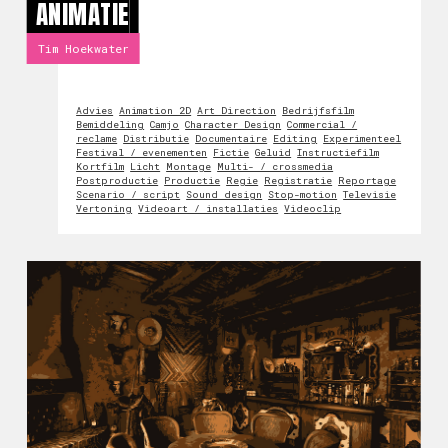
ANIMATIE
Tim Hoekwater
Advies
Animation 2D
Art Direction
Bedrijfsfilm
Bemiddeling
Camjo
Character Design
Commercial /
reclame
Distributie
Documentaire
Editing
Experimenteel
Festival / evenementen
Fictie
Geluid
Instructiefilm
Kortfilm
Licht
Montage
Multi- / crossmedia
Postproductie
Productie
Regie
Registratie
Reportage
Scenario / script
Sound design
Stop-motion
Televisie
Vertoning
Videoart / installaties
Videoclip