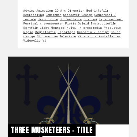
Advies
Animation 2D
Art Direction
Bedrijfsfilm
Bemiddeling
Cameraman
Character Design
Commercial /
reclame
Distributie
Documentaire
Editing
Experimenteel
Festival / evenementen
Fictie
Geluid
Instructiefilm
Kortfilm
Licht
Montage
Multi- / crossmedia
Productie
Regie
Registratie
Reportage
Scenario / script
Sound
design
Stop-motion
Televisie
Videoart / installaties
Videoclip
VJ
THREE MUSKETEERS - TITLE