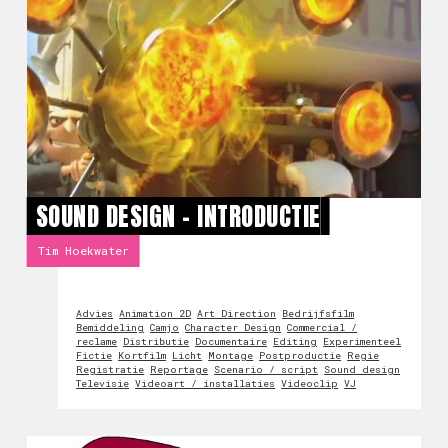
SOUND DESIGN - INTRODUCTIE
Tim Hoekwater
Advies
Animation 2D
Art Direction
Bedrijfsfilm
Bemiddeling
Camjo
Character Design
Commercial /
reclame
Distributie
Documentaire
Editing
Experimenteel
Fictie
Kortfilm
Licht
Montage
Postproductie
Regie
Registratie
Reportage
Scenario / script
Sound design
Televisie
Videoart / installaties
Videoclip
VJ