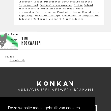
Character Design
Distributie
Documentaire
Editing
Experimenteel
Festival / evenementen
Fictie
Geluid
Instructiefilm
Kortfilm
Licht
Montage
Multi- /
crossmedia
Postproductie
Productie
Regie
Registratie
Reportage
Scenario / script
Sound design
Stop-motion
Televisie
Vertoning
Videoart / installaties
TIM
HOEKWATER
Geluid
in
Nieuwkuijk
Deze website maakt gebruik van cookies
MELD JE NU AAN VOOR ONZE NIEUWSBRIEF