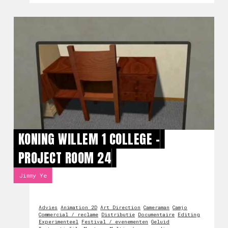
KONING WILLEM 1 COLLEGE -
PROJECT ROOM 24
Jimmy Ye
Advies
Animation 2D
Art Direction
Cameraman
Camjo
Commercial / reclame
Distributie
Documentaire
Editing
Experimenteel
Festival / evenementen
Geluid