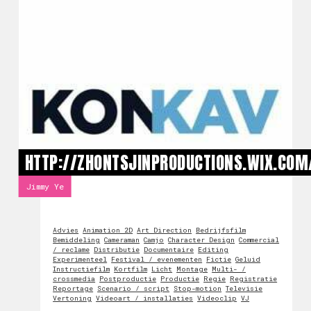
HTTP://ZHONTSJINPRODUCTIONS.WIX.COM
Jimmy Ye
Advies
Animation 2D
Art Direction
Bedrijfsfilm
Bemiddeling
Cameraman
Camjo
Character Design
Commercial
/ reclame
Distributie
Documentaire
Editing
Experimenteel
Festival / evenementen
Fictie
Geluid
Instructiefilm
Kortfilm
Licht
Montage
Multi- /
crossmedia
Postproductie
Productie
Regie
Registratie
Reportage
Scenario / script
Stop-motion
Televisie
Vertoning
Videoart / installaties
Videoclip
VJ