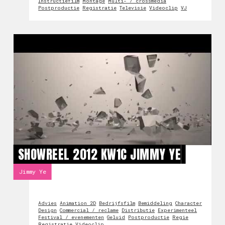
Instructiefilm
Montage
Multi- / crossmedia
Postproductie
Registratie
Televisie
Videoclip
VJ
SHOWREEL 2012 KW1C JIMMY YE
Jimmy Ye
Advies
Animation 2D
Bedrijfsfilm
Bemiddeling
Character
Design
Commercial / reclame
Distributie
Experimenteel
Festival / evenementen
Geluid
Postproductie
Regie
Registratie
Videoclip