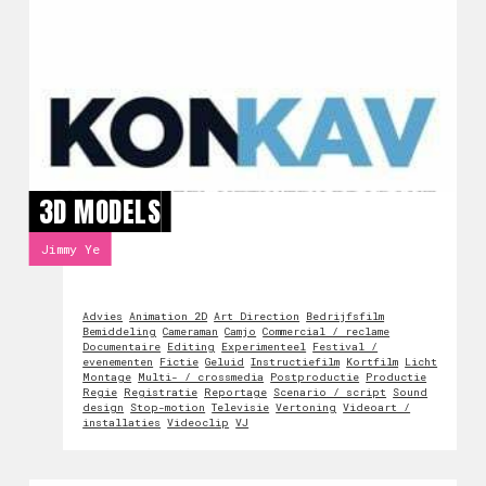
3D MODELS
Jimmy Ye
Advies
Animation 2D
Art Direction
Bedrijfsfilm
Bemiddeling
Cameraman
Camjo
Commercial / reclame
Documentaire
Editing
Experimenteel
Festival /
evenementen
Fictie
Geluid
Instructiefilm
Kortfilm
Licht
Montage
Multi- / crossmedia
Postproductie
Productie
Regie
Registratie
Reportage
Scenario / script
Sound
design
Stop-motion
Televisie
Vertoning
Videoart /
installaties
Videoclip
VJ