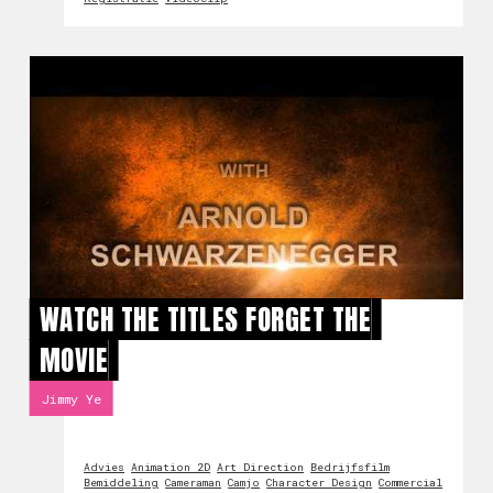
WATCH THE TITLES FORGET THE
MOVIE
Jimmy Ye
Advies
Animation 2D
Art Direction
Bedrijfsfilm
Bemiddeling
Cameraman
Camjo
Character Design
Commercial