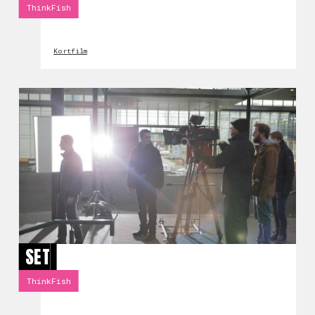
ThinkFish
Kortfilm
SET
ThinkFish