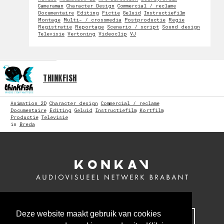
Cameraman
Character Design
Commercial / reclame
Documentaire
Editing
Fictie
Geluid
Instructiefilm
Montage
Multi- / crossmedia
Postproductie
Regie
Registratie
Reportage
Scenario / script
Sound design
Televisie
Vertoning
Videoclip
VJ
THINKFISH
Animation 2D
Character design
Commercial / reclame
Documentaire
Editing
Geluid
Instructiefilm
Kortfilm
Productie
Televisie
in
Breda
Deze website maakt gebruik van cookies
MELD JE NU AAN VOOR ONZE NIEUWSBRIEF