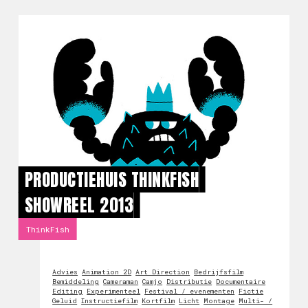
PRODUCTIEHUIS THINKFISH
SHOWREEL 2013
ThinkFish
Advies
Animation 2D
Art Direction
Bedrijfsfilm
Bemiddeling
Cameraman
Camjo
Distributie
Documentaire
Editing
Experimenteel
Festival / evenementen
Fictie
Geluid
Instructiefilm
Kortfilm
Licht
Montage
Multi- /