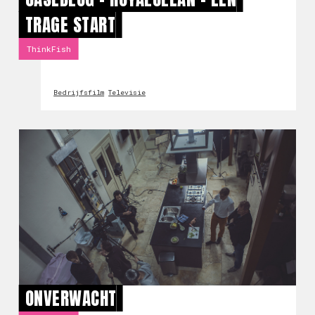
TRAGE START
ThinkFish
Bedrijfsfilm
Televisie
ONVERWACHT