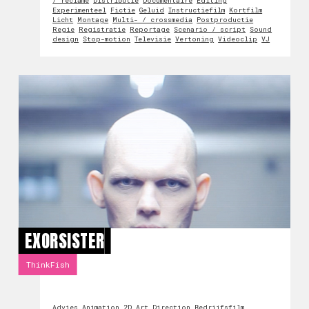
/ reclame
Distributie
Documentaire
Editing
Experimenteel
Fictie
Geluid
Instructiefilm
Kortfilm
Licht
Montage
Multi- / crossmedia
Postproductie
Regie
Registratie
Reportage
Scenario / script
Sound
design
Stop-motion
Televisie
Vertoning
Videoclip
VJ
EXORSISTER
ThinkFish
Advies
Animation 2D
Art Direction
Bedrijfsfilm