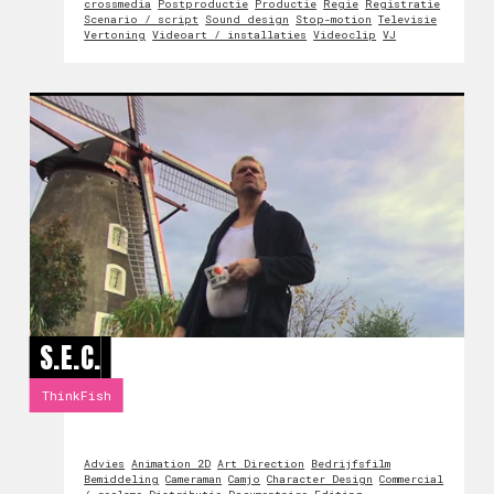
crossmedia
Postproductie
Productie
Regie
Registratie
Scenario / script
Sound design
Stop-motion
Televisie
Vertoning
Videoart / installaties
Videoclip
VJ
S.E.C.
ThinkFish
Advies
Animation 2D
Art Direction
Bedrijfsfilm
Bemiddeling
Cameraman
Camjo
Character Design
Commercial