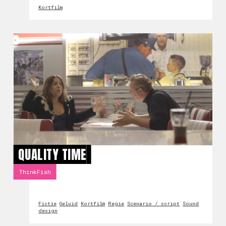
Kortfilm
QUALITY TIME
ThinkFish
Fictie
Geluid
Kortfilm
Regie
Scenario / script
Sound
design