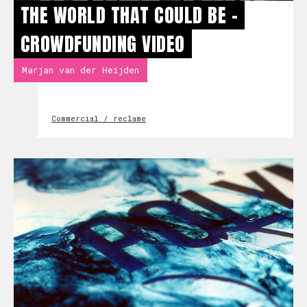
THE WORLD THAT COULD BE -
CROWDFUNDING VIDEO
Marjan van der Heijden
Commercial / reclame