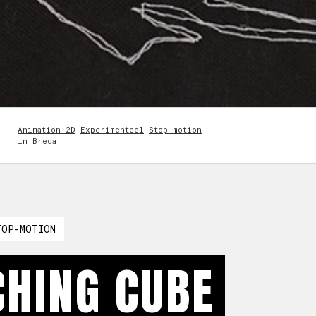
Animation 2D
Experimenteel
Stop-motion
in
Breda
TOP-MOTION
CHING CUBE