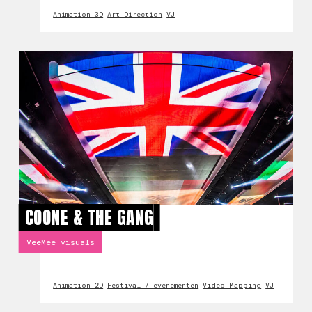
Animation 3D
Art Direction
VJ
COONE & THE GANG
VeeMee visuals
Animation 2D
Festival / evenementen
Video Mapping
VJ