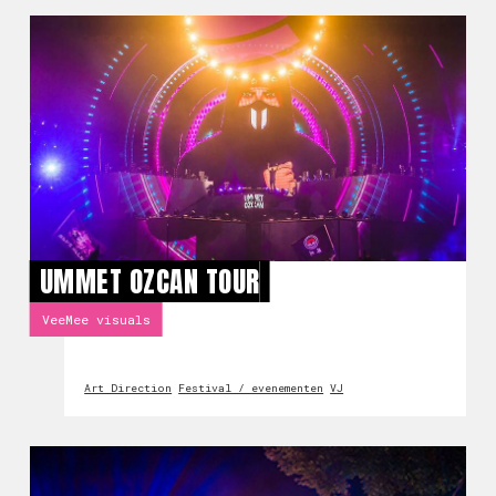
UMMET OZCAN TOUR
VeeMee visuals
Art Direction
Festival / evenementen
VJ