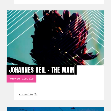
JOHANNES HEIL - THE MAIN
VeeMee visuals
Videoclip
VJ