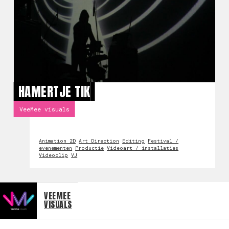
HAMERTJE TIK
VeeMee visuals
Animation 2D
Art Direction
Editing
Festival /
evenementen
Productie
Videoart / installaties
Videoclip
VJ
VEEMEE
VISUALS