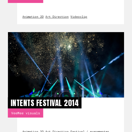
Animation 2D
Art Direction
Videoclip
INTENTS FESTIVAL 2014
VeeMee visuals
Animation 3D
Art Direction
Festival / evenementen