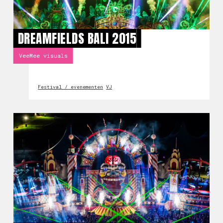
DREAMFIELDS BALI 2015
VeeMee visuals
Festival / evenementen
VJ