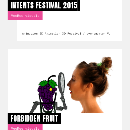
INTENTS FESTIVAL 2015
VeeMee visuals
Animation 2D
Animation 3D
Festival / evenementen
VJ
FORBIDDEN FRUIT
VeeMee visuals