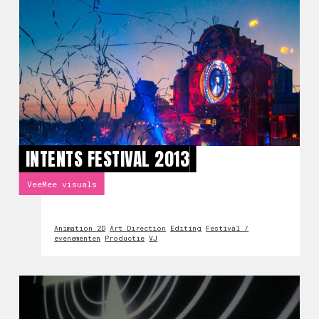
INTENTS FESTIVAL 2013
VeeMee visuals
Animation 2D
Art Direction
Editing
Festival /
evenementen
Productie
VJ