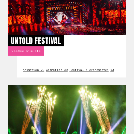
UNTOLD FESTIVAL
VeeMee visuals
Animation 2D
Animation 3D
Festival / evenementen
VJ