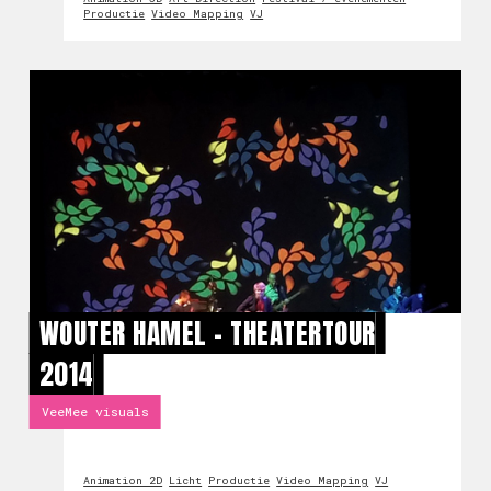
Productie
Video Mapping
VJ
WOUTER HAMEL - THEATERTOUR
2014
VeeMee visuals
Animation 2D
Licht
Productie
Video Mapping
VJ