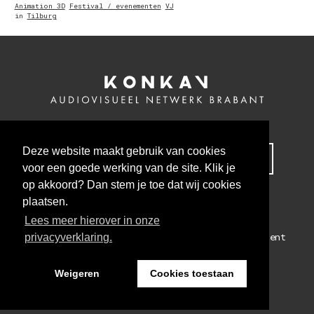
Animation 3D
Festival / evenementen
VJ
in
Tilburg
Deze website maakt gebruik van cookies
MELD JE NU AAN VOOR ONZE NIEUWSBRIEF
voor een goede werking van de site. Klik je
op akkoord? Dan stem je toe dat wij cookies
plaatsen.
Lees meer hierover in onze
Colofon
Algemene voorwaarden
Privacy statement
privacyverklaring.
WEBSITE BY THE CRE8ION.LAB
Weigeren
Cookies toestaan