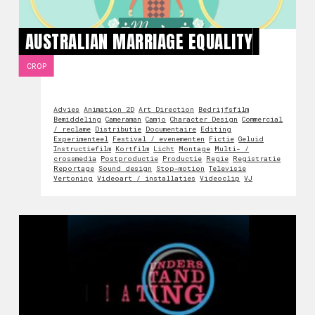
AUSTRALIAN MARRIAGE EQUALITY
CROP
Advies
Animation 2D
Art Direction
Bedrijfsfilm
Bemiddeling
Cameraman
Camjo
Character Design
Commercial
/ reclame
Distributie
Documentaire
Editing
Experimenteel
Festival / evenementen
Fictie
Geluid
Instructiefilm
Kortfilm
Licht
Montage
Multi- /
crossmedia
Postproductie
Productie
Regie
Registratie
Reportage
Sound design
Stop-motion
Televisie
Vertoning
Videoart / installaties
Videoclip
VJ