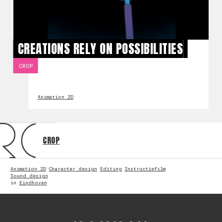
CREATIONS RELY ON POSSIBILITIES
CROP
Animation 2D
CROP
Animation 2D
Character design
Editing
Instructiefilm
Sound design
in
Eindhoven