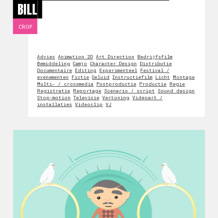
BILL
CROP
Advies
Animation 2D
Art Direction
Bedrijfsfilm
Bemiddeling
Camjo
Character Design
Distributie
Documentaire
Editing
Experimenteel
Festival /
evenementen
Fictie
Geluid
Instructiefilm
Licht
Montage
Multi- / crossmedia
Postproductie
Productie
Regie
Registratie
Reportage
Scenario / script
Sound design
Stop-motion
Televisie
Vertoning
Videoart /
installaties
Videoclip
VJ