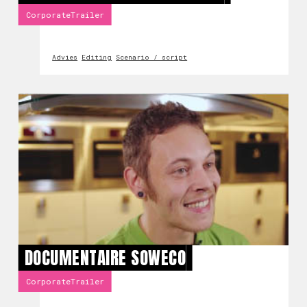
CorporateTrailer
Advies
Editing
Scenario / script
DOCUMENTAIRE SOWECO
CorporateTrailer