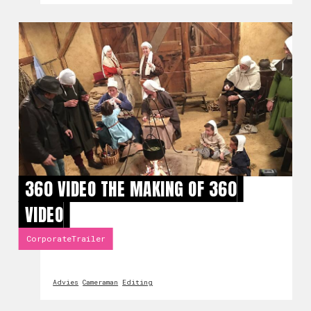
360 VIDEO THE MAKING OF 360
VIDEO
CorporateTrailer
Advies
Cameraman
Editing