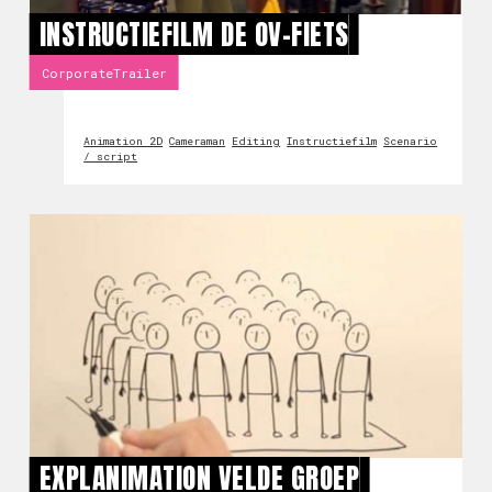
INSTRUCTIEFILM DE OV-FIETS
CorporateTrailer
Animation 2D
Cameraman
Editing
Instructiefilm
Scenario
/ script
EXPLANIMATION VELDE GROEP