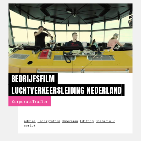
BEDRIJFSFILM
LUCHTVERKEERSLEIDING NEDERLAND
CorporateTrailer
Advies
Bedrijfsfilm
Cameraman
Editing
Scenario /
script