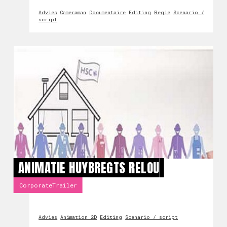
Advies
Cameraman
Documentaire
Editing
Regie
Scenario /
script
ANIMATIE HUYBREGTS RELOU
CorporateTrailer
Advies
Animation 2D
Editing
Scenario / script