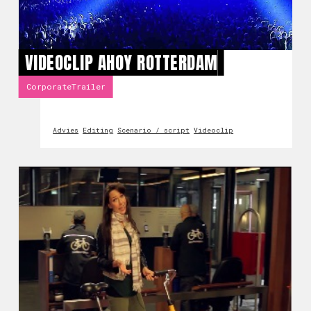
VIDEOCLIP AHOY ROTTERDAM
CorporateTrailer
Advies
Editing
Scenario / script
Videoclip