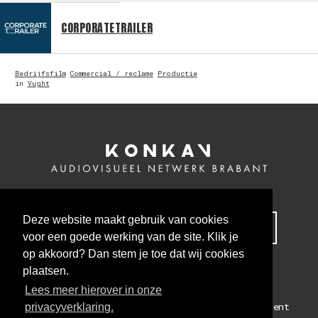
CORPORATETRAILER
Bedrijfsfilm
Commercial / reclame
Productie
in
Vught
Deze website maakt gebruik van cookies
MELD JE NU AAN VOOR ONZE NIEUWSBRIEF
voor een goede werking van de site. Klik je
op akkoord? Dan stem je toe dat wij cookies
plaatsen.
Lees meer hierover in onze
Colofon
Algemene voorwaarden
Privacy statement
privacyverklaring.